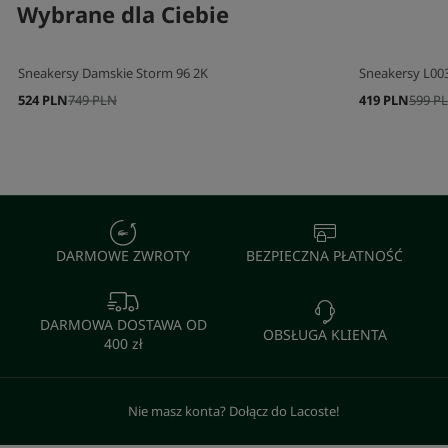
Wybrane dla Ciebie
Sneakersy Damskie Storm 96 2K
Sneakersy L00
524 PLN
749 PLN
419 PLN
599 P
DARMOWE ZWROTY
BEZPIECZNA PŁATNOŚĆ
DARMOWA DOSTAWA OD
OBSŁUGA KLIENTA
400 zł
Nie masz konta? Dołącz do Lacoste!