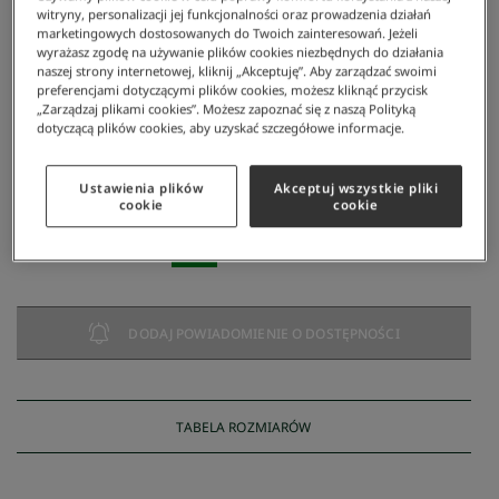
witryny, personalizacji jej funkcjonalności oraz prowadzenia działań
marketingowych dostosowanych do Twoich zainteresowań. Jeżeli
wyrażasz zgodę na używanie plików cookies niezbędnych do działania
naszej strony internetowej, kliknij „Akceptuję”. Aby zarządzać swoimi
preferencjami dotyczącymi plików cookies, możesz kliknąć przycisk
„Zarządzaj plikami cookies”. Możesz zapoznać się z naszą Polityką
dotyczącą plików cookies, aby uzyskać szczegółowe informacje.
Lacoste
/
Kobieta
/
Obuwie
/
Sneakersy
/
Damskie Buty Treningowe Storm 96 2k
Damskie buty treningowe Storm 96 2K
Ustawienia plików
Akceptuj wszystkie pliki
cookie
cookie
384 zł
NAJNIŻSZA CENA Z 30 DNI:
384 zł
CENA REGULARNA:
549 zł
-
30
%
DODAJ POWIADOMIENIE O DOSTĘPNOŚCI
TABELA ROZMIARÓW