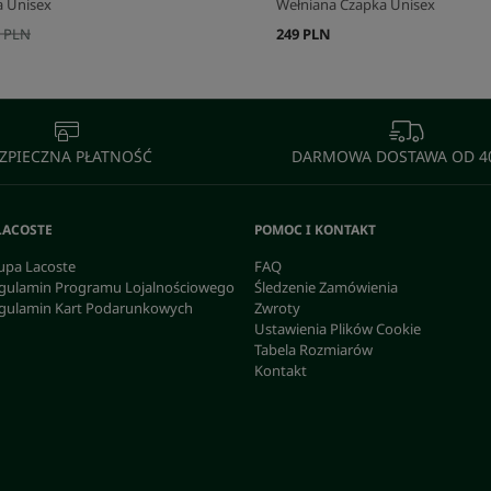
a Unisex
Wełniana Czapka Unisex
 PLN
249 PLN
ZPIECZNA PŁATNOŚĆ
DARMOWA DOSTAWA OD 40
LACOSTE
POMOC I KONTAKT
upa Lacoste
FAQ
gulamin Programu Lojalnościowego
Śledzenie Zamówienia
gulamin Kart Podarunkowych
Zwroty
Ustawienia Plików Cookie
Tabela Rozmiarów
Kontakt