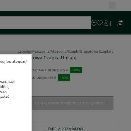
Lacoste
/
Mężczyzna
/
Akcesoria
/
Czapki
/
Granatowa Czapka Unisex
Granatowa Czapka Unisex
uuj bez akceptacji
190 zł
NAJNIŻSZA CENA Z 30 DNI:
265 zł
-
28
%
CENA REGULARNA:
379 zł
-
50
%
ań. Jeżeli
liknij
ycisk
zyskać
DODAJ POWIADOMIENIE O DOSTĘPNOŚCI
TABELA ROZMIARÓW