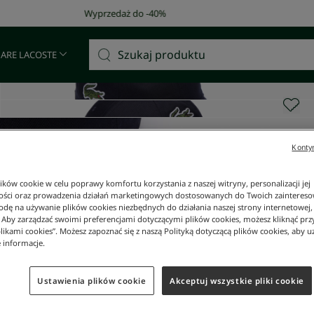
Darmowa dostawa od 400 zł!
 ARE LACOSTE
Kontyn
ków cookie w celu poprawy komfortu korzystania z naszej witryny, personalizacji jej
ości oraz prowadzenia działań marketingowych dostosowanych do Twoich zainteresow
dę na używanie plików cookies niezbędnych do działania naszej strony internetowej, k
. Aby zarządzać swoimi preferencjami dotyczącymi plików cookies, możesz kliknąć prz
likami cookies”. Możesz zapoznać się z naszą Polityką dotyczącą plików cookies, aby u
 informacje.
Ustawienia plików cookie
Akceptuj wszystkie pliki cookie