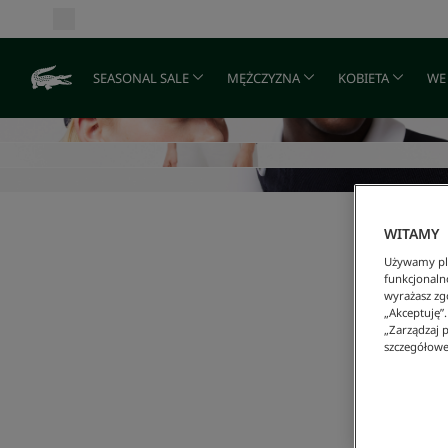
SEASONAL SALE
MĘŻCZYZNA
KOBIETA
WE
WITAMY
Używamy pli
funkcjonaln
wyrażasz zgo
„Akceptuję”
„Zarządzaj p
szczegółowe