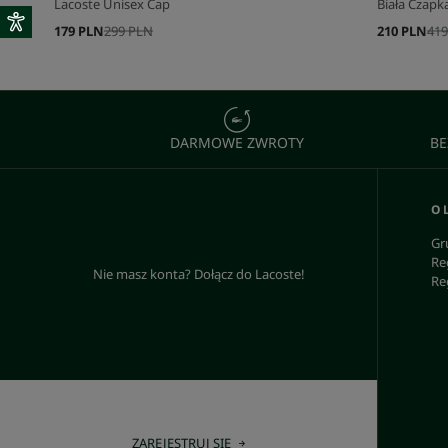
Lacoste Unisex Cap
Biała Czapk
179 PLN
299 PLN
210 PLN
419
DARMOWE ZWROTY
BE
O 
Gr
Re
Nie masz konta? Dołącz do Lacoste!
Re
ZAREJESTRUJ SIĘ