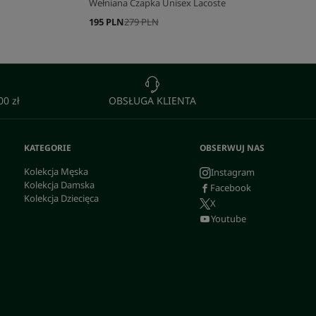
Wełniana Czapka Unisex Lacoste
195 PLN
279 PLN
0 zł
OBSŁUGA KLIENTA
KATEGORIE
OBSERWUJ NAS
Kolekcja Męska
Instagram
Kolekcja Damska
Facebook
Kolekcja Dziecięca
X
Youtube