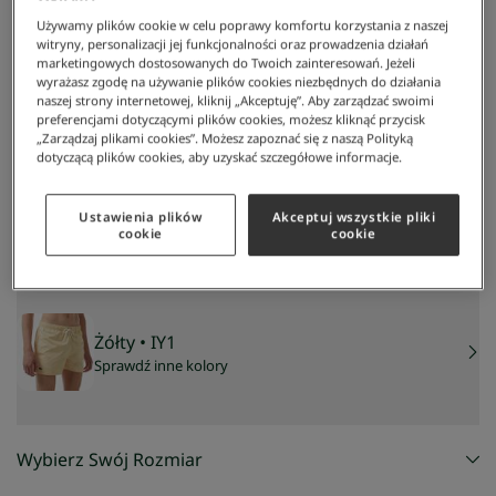
Używamy plików cookie w celu poprawy komfortu korzystania z naszej
witryny, personalizacji jej funkcjonalności oraz prowadzenia działań
marketingowych dostosowanych do Twoich zainteresowań. Jeżeli
wyrażasz zgodę na używanie plików cookies niezbędnych do działania
naszej strony internetowej, kliknij „Akceptuję”. Aby zarządzać swoimi
preferencjami dotyczącymi plików cookies, możesz kliknąć przycisk
„Zarządzaj plikami cookies”. Możesz zapoznać się z naszą Polityką
dotyczącą plików cookies, aby uzyskać szczegółowe informacje.
Lacoste
/
Mężczyzna
/
Odzież
/
Kąpielówki
/
Kąpielówki Męskie
Kąpielówki męskie
200 zł
Ustawienia plików
Akceptuj wszystkie pliki
NAJNIŻSZA CENA Z 30 DNI:
279 zł
-
28
%
cookie
cookie
CENA REGULARNA:
399 zł
-
50
%
Żółty
• IY1
Sprawdź inne kolory
Wybierz Swój Rozmiar