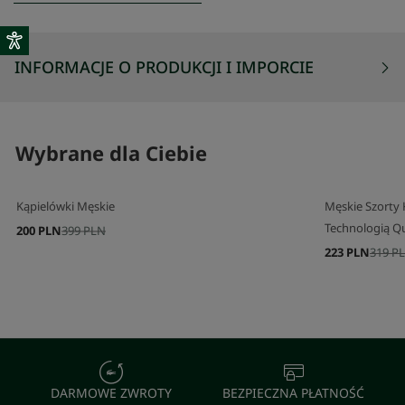
INFORMACJE O PRODUKCJI I IMPORCIE
Wybrane dla Ciebie
Kąpielówki Męskie
Męskie Szorty 
Technologią Q
200 PLN
399 PLN
223 PLN
319 P
DARMOWE ZWROTY
BEZPIECZNA PŁATNOŚĆ