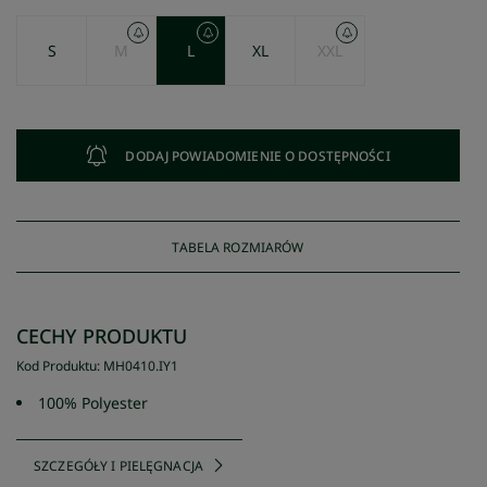
S
M
L
XL
XXL
DODAJ POWIADOMIENIE O DOSTĘPNOŚCI
TABELA ROZMIARÓW
CECHY PRODUKTU
Kod Produktu
:
MH0410
.
IY1
100% Polyester
SZCZEGÓŁY I PIELĘGNACJA