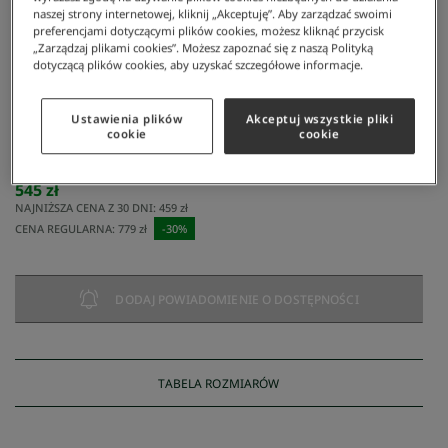
naszej strony internetowej, kliknij „Akceptuję”. Aby zarządzać swoimi
preferencjami dotyczącymi plików cookies, możesz kliknąć przycisk
„Zarządzaj plikami cookies”. Możesz zapoznać się z naszą Polityką
dotyczącą plików cookies, aby uzyskać szczegółowe informacje.
Ustawienia plików
Akceptuj wszystkie pliki
cookie
cookie
Lacoste
/
Mężczyzna
/
Odzież
/
Swetry
/
Kardigan Z Motywem Golfowym
Kardigan z motywem golfowym
545 zł
NAJNIŻSZA CENA Z 30 DNI:
459 zł
CENA REGULARNA:
779 zł
-
30
%
DODAJ POWIADOMIENIE O DOSTĘPNOŚCI
TABELA ROZMIARÓW