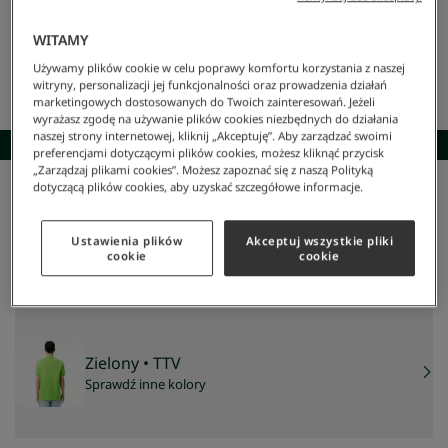
WITAMY
Używamy plików cookie w celu poprawy komfortu korzystania z naszej
witryny, personalizacji jej funkcjonalności oraz prowadzenia działań
marketingowych dostosowanych do Twoich zainteresowań. Jeżeli
wyrażasz zgodę na używanie plików cookies niezbędnych do działania
naszej strony internetowej, kliknij „Akceptuję”. Aby zarządzać swoimi
SKOMPLETUJ STYLIZACJĘ
preferencjami dotyczącymi plików cookies, możesz kliknąć przycisk
„Zarządzaj plikami cookies”. Możesz zapoznać się z naszą Polityką
dotyczącą plików cookies, aby uzyskać szczegółowe informacje.
Lacoste
/
Mężczyzna
/
Odzież
/
Koszulki Polo
/
Koszulka Polo L.12.12 Classic Fit
Koszulka Polo L.12.12 Classic Fit
349 zł
Ustawienia plików
Akceptuj wszystkie pliki
cookie
cookie
NAJNIŻSZA CENA Z 30 DNI:
349 zł
CENA REGULARNA:
499 zł
-
30
%
Zielony
• TTV
Sprawdź inne kolory