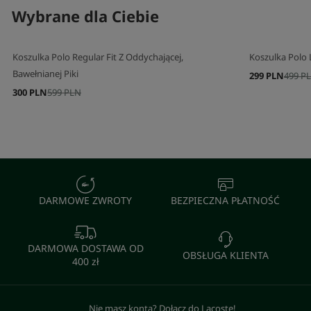
Wybrane dla Ciebie
Koszulka Polo Regular Fit Z Oddychającej,
Koszulka Polo L
Bawełnianej Piki
299 PLN
499 P
300 PLN
599 PLN
DARMOWE ZWROTY
BEZPIECZNA PŁATNOŚĆ
DARMOWA DOSTAWA OD
OBSŁUGA KLIENTA
400 zł
Nie masz konta? Dołącz do Lacoste!