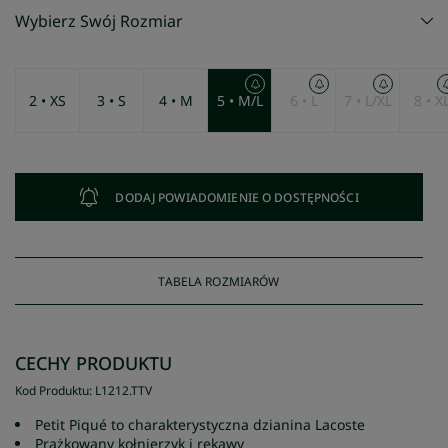
Wybierz Swój Rozmiar
2 • XS
3 • S
4 • M
5 • M/L
6 • L
7 • L/XL
8 • X
DODAJ POWIADOMIENIE O DOSTĘPNOŚCI
TABELA ROZMIARÓW
CECHY PRODUKTU
Kod Produktu
:
L1212
.
TTV
Petit Piqué to charakterystyczna dzianina Lacoste
Prążkowany kołnierzyk i rękawy