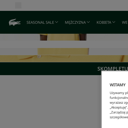
SEASONAL SALE
MĘŻCZYZNA
KOBIETA
WE
SKOMPLETUJ
WITAMY
Używamy pli
funkcjonaln
wyrażasz zgo
„Akceptuję”
„Zarządzaj p
szczegółowe