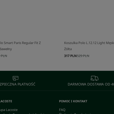
J SWÓJ ZESTAW
SKOMPLETUJ SWÓJ ZESTAW
o Smart Paris Regular Fit Z
Koszulka Polo L.12.12 Light Męska
 Bawełny
Żółta
 PLN
317 PLN
529 PLN
ZPIECZNA PŁATNOŚĆ
DARMOWA DOSTAWA OD 40
LACOSTE
POMOC I KONTAKT
upa Lacoste
FAQ