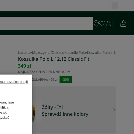
Lacoste
/
Mężczyzna
/
Odzież
/
Koszulki Polo
/
Koszulka Polo L.12.12 Classic
Koszulka Polo L.12.12 Classic Fit
349 zł
NAJNIŻSZA CENA Z 30 DNI:
349 zł
CENA REGULARNA:
499 zł
-
30
%
uuj bez akceptacji
ań. Jeżeli
Żółty
• IY1
liknij
ycisk
Sprawdź inne kolory
zyskać