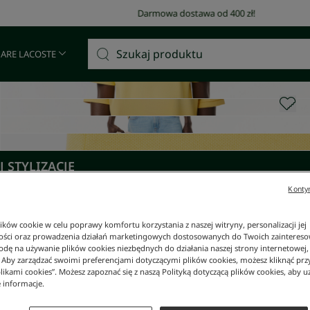
Darmowa dostawa od 400 zł!
 ARE LACOSTE
 STYLIZACJĘ
Kontyn
ków cookie w celu poprawy komfortu korzystania z naszej witryny, personalizacji jej
ości oraz prowadzenia działań marketingowych dostosowanych do Twoich zainteresow
dę na używanie plików cookies niezbędnych do działania naszej strony internetowej, k
. Aby zarządzać swoimi preferencjami dotyczącymi plików cookies, możesz kliknąć prz
likami cookies”. Możesz zapoznać się z naszą Polityką dotyczącą plików cookies, aby u
 informacje.