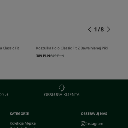
SKOMPLETUJ SWÓJ ZESTAW
1
/
8
 Classic Fit
Koszulka Polo Classic Fit Z Bawełnianej Piki
389 PLN
649 PLN
0 zł
OBSŁUGA KLIENTA
KATEGORIE
OBSERWUJ NAS
Kolekcja Męska
Instagram