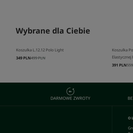
SKOMPLETUJ SWÓJ ZESTAW
Wybrane dla Ciebie
SKOMPLETU
Koszulka L.12.12 Polo Light
Koszulka Pol
Elastycznej
349 PLN
499 PLN
391 PLN
559
DARMOWE ZWROTY
BE
O 
Gr