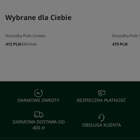
Wybrane dla Ciebie
Koszulka Polo Unisex
Koszulka Polo S
412 PLN
589 PLN
479 PLN
DARMOWE ZWROTY
BEZPIECZNA PŁATNOŚĆ
DARMOWA DOSTAWA OD
OBSŁUGA KLIENTA
400 zł