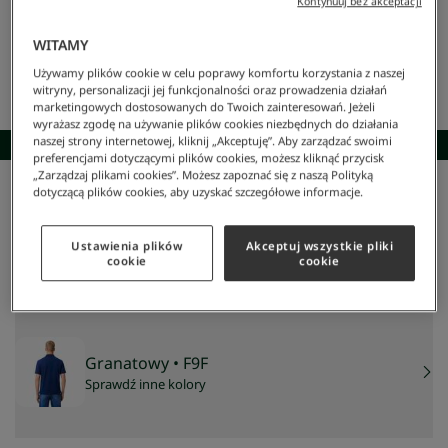
Kontynuuj bez akceptacji
WITAMY
Używamy plików cookie w celu poprawy komfortu korzystania z naszej
witryny, personalizacji jej funkcjonalności oraz prowadzenia działań
marketingowych dostosowanych do Twoich zainteresowań. Jeżeli
wyrażasz zgodę na używanie plików cookies niezbędnych do działania
naszej strony internetowej, kliknij „Akceptuję”. Aby zarządzać swoimi
SKOMPLETUJ STYLIZACJĘ
preferencjami dotyczącymi plików cookies, możesz kliknąć przycisk
„Zarządzaj plikami cookies”. Możesz zapoznać się z naszą Polityką
dotyczącą plików cookies, aby uzyskać szczegółowe informacje.
Lacoste
/
Mężczyzna
/
Odzież
/
Koszulki Polo
/
Koszulka Polo L.12.12 Classic Fit
Koszulka Polo L.12.12 Classic Fit
349 zł
Ustawienia plików
Akceptuj wszystkie pliki
cookie
cookie
NAJNIŻSZA CENA Z 30 DNI:
349 zł
CENA REGULARNA:
499 zł
-
30
%
Granatowy
• F9F
Sprawdź inne kolory