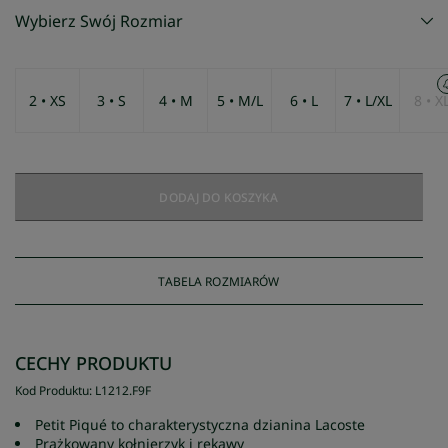
Wybierz Swój Rozmiar
2 • XS
3 • S
4 • M
5 • M/L
6 • L
7 • L/XL
8 • X
DODAJ DO KOSZYKA
TABELA ROZMIARÓW
CECHY PRODUKTU
Kod Produktu
:
L1212
.
F9F
Petit Piqué to charakterystyczna dzianina Lacoste
Prążkowany kołnierzyk i rękawy