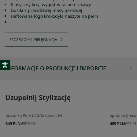
Klasyczny krój, wygodny fason i rękawy
Guziki z prawdziwej masy perłowej
Haftowane logo krokodyla naszyte na piersi
SZCZEGÓŁY I PIELĘGNACJA
INFORMACJE O PRODUKCJI I IMPORCIE
Uzupełnij Stylizację
Koszulka Polo L.12.12 Classic Fit
Spodnie Dreso
349 PLN
499 PLN
489 PLN
699 P