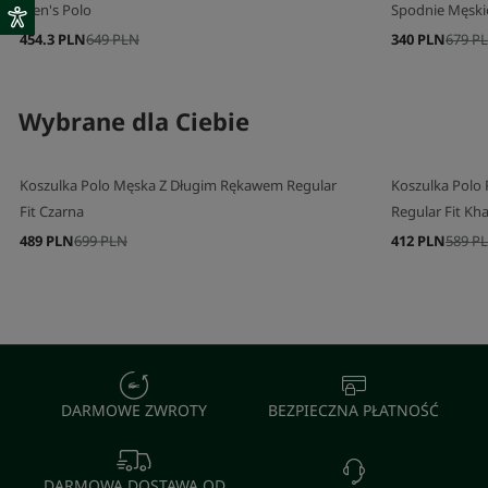
Men's Polo
Spodnie Męski
454.3 PLN
649 PLN
340 PLN
679 P
Wybrane dla Ciebie
Koszulka Polo Męska Z Długim Rękawem Regular
Koszulka Polo
Fit Czarna
Regular Fit Kha
489 PLN
699 PLN
412 PLN
589 P
DARMOWE ZWROTY
BEZPIECZNA PŁATNOŚĆ
DARMOWA DOSTAWA OD