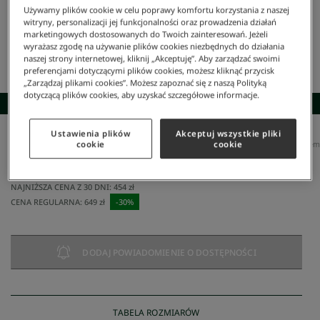
Używamy plików cookie w celu poprawy komfortu korzystania z naszej
witryny, personalizacji jej funkcjonalności oraz prowadzenia działań
marketingowych dostosowanych do Twoich zainteresowań. Jeżeli
wyrażasz zgodę na używanie plików cookies niezbędnych do działania
naszej strony internetowej, kliknij „Akceptuję”. Aby zarządzać swoimi
preferencjami dotyczącymi plików cookies, możesz kliknąć przycisk
„Zarządzaj plikami cookies”. Możesz zapoznać się z naszą Polityką
dotyczącą plików cookies, aby uzyskać szczegółowe informacje.
SKOMPLETUJ STYLIZACJĘ
Ustawienia plików
Akceptuj wszystkie pliki
Lacoste
/
Mężczyzna
/
Odzież
/
Koszulki Polo
/
Koszulka Polo Regular Fit Z Długim Rękawem
cookie
cookie
Koszulka polo regular fit z długim rękawem
454,30 zł
NAJNIŻSZA CENA Z 30 DNI:
454 zł
CENA REGULARNA:
649 zł
-
30
%
DODAJ POWIADOMIENIE O DOSTĘPNOŚCI
TABELA ROZMIARÓW