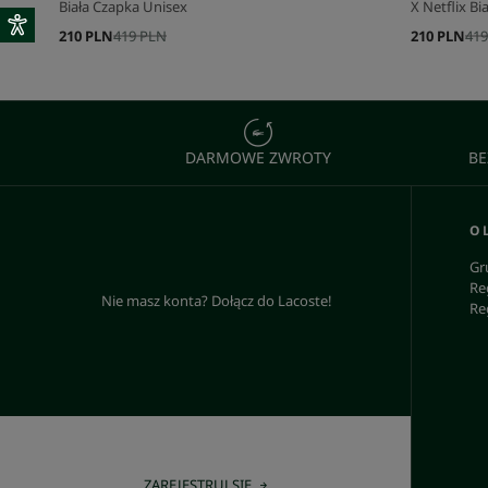
Biała Czapka Unisex
X Netflix B
210 PLN
419 PLN
210 PLN
419
DARMOWE ZWROTY
BE
O 
Gr
Re
Nie masz konta? Dołącz do Lacoste!
Re
ZAREJESTRUJ SIĘ