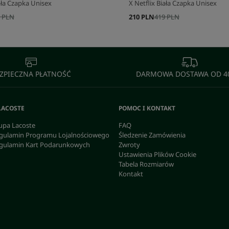
iała Czapka Unisex
X Netflix Biała Czapka Unisex
 PLN
210 PLN
419 PLN
ZPIECZNA PŁATNOŚĆ
DARMOWA DOSTAWA OD 40
LACOSTE
POMOC I KONTAKT
upa Lacoste
FAQ
gulamin Programu Lojalnościowego
Śledzenie Zamówienia
gulamin Kart Podarunkowych
Zwroty
Ustawienia Plików Cookie
Tabela Rozmiarów
Kontakt