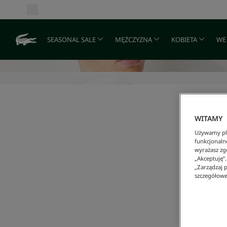
SEASONAL SALE
MĘŻCZYZNA
KOBIETA
WE
WITAMY
Używamy pli
funkcjonaln
wyrażasz zgo
„Akceptuję”
„Zarządzaj p
szczegółowe