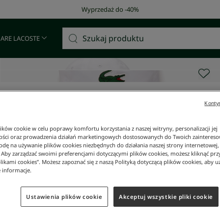
Darmowa dostawa od 400 zł!
 ARE LACOSTE
Kontyn
ków cookie w celu poprawy komfortu korzystania z naszej witryny, personalizacji jej
ości oraz prowadzenia działań marketingowych dostosowanych do Twoich zainteresow
dę na używanie plików cookies niezbędnych do działania naszej strony internetowej, k
. Aby zarządzać swoimi preferencjami dotyczącymi plików cookies, możesz kliknąć prz
likami cookies”. Możesz zapoznać się z naszą Polityką dotyczącą plików cookies, aby u
 informacje.
Ustawienia plików cookie
Akceptuj wszystkie pliki cookie