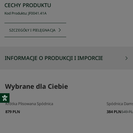
CECHY PRODUKTU
Kod Produktu
:
JF0041
.
41A
SZCZEGÓŁY I PIELĘGNACJA
INFORMACJE O PRODUKCJI I IMPORCIE
Wybrane dla Ciebie
Krótka Plisowana Spódnica
Spódnica Dams
879 PLN
384 PLN
549 P