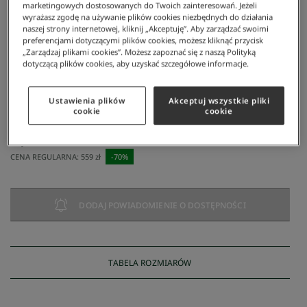
marketingowych dostosowanych do Twoich zainteresowań. Jeżeli
wyrażasz zgodę na używanie plików cookies niezbędnych do działania
naszej strony internetowej, kliknij „Akceptuję”. Aby zarządzać swoimi
preferencjami dotyczącymi plików cookies, możesz kliknąć przycisk
„Zarządzaj plikami cookies”. Możesz zapoznać się z naszą Polityką
dotyczącą plików cookies, aby uzyskać szczegółowe informacje.
Ustawienia plików
Akceptuj wszystkie pliki
Lacoste
/
Lacoste Spódnica Damska
cookie
cookie
Lacoste Spódnica Damska
168 zł
NAJNIŻSZA CENA Z 30 DNI:
168 zł
CENA REGULARNA:
559 zł
-
70
%
DODAJ POWIADOMIENIE O DOSTĘPNOŚCI
TABELA ROZMIARÓW