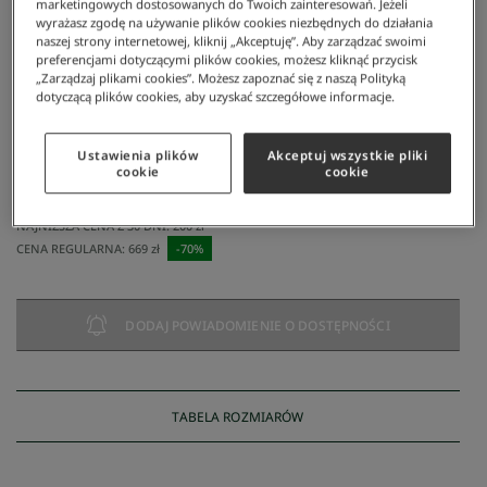
marketingowych dostosowanych do Twoich zainteresowań. Jeżeli
wyrażasz zgodę na używanie plików cookies niezbędnych do działania
naszej strony internetowej, kliknij „Akceptuję”. Aby zarządzać swoimi
preferencjami dotyczącymi plików cookies, możesz kliknąć przycisk
„Zarządzaj plikami cookies”. Możesz zapoznać się z naszą Polityką
dotyczącą plików cookies, aby uzyskać szczegółowe informacje.
Ustawienia plików
Akceptuj wszystkie pliki
Lacoste
/
Mężczyzna
/
Odzież
/
Spodnie I Jeansy
/
Lacoste Spodnie Męskie
cookie
cookie
Lacoste Spodnie Męskie
200 zł
NAJNIŻSZA CENA Z 30 DNI:
200 zł
CENA REGULARNA:
669 zł
-
70
%
DODAJ POWIADOMIENIE O DOSTĘPNOŚCI
TABELA ROZMIARÓW