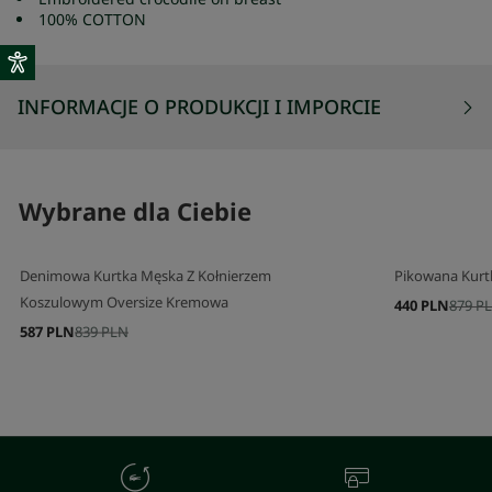
100% COTTON
INFORMACJE O PRODUKCJI I IMPORCIE
Wybrane dla Ciebie
Denimowa Kurtka Męska Z Kołnierzem
Pikowana Kur
Koszulowym Oversize Kremowa
440 PLN
879 P
587 PLN
839 PLN