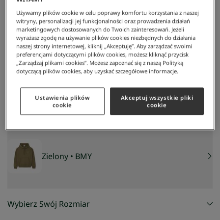
Używamy plików cookie w celu poprawy komfortu korzystania z naszej
witryny, personalizacji jej funkcjonalności oraz prowadzenia działań
marketingowych dostosowanych do Twoich zainteresowań. Jeżeli
wyrażasz zgodę na używanie plików cookies niezbędnych do działania
naszej strony internetowej, kliknij „Akceptuję”. Aby zarządzać swoimi
preferencjami dotyczącymi plików cookies, możesz kliknąć przycisk
„Zarządzaj plikami cookies”. Możesz zapoznać się z naszą Polityką
dotyczącą plików cookies, aby uzyskać szczegółowe informacje.
Lacoste
/
Mężczyzna
/
Odzież
/
Bluzy
/
Luźna Bluza Z Kapturem
Luźna bluza z kapturem
503 zł
Ustawienia plików
Akceptuj wszystkie pliki
NAJNIŻSZA CENA Z 30 DNI:
503 zł
cookie
cookie
CENA REGULARNA:
719 zł
-
30
%
Zielony
• BMY
Wybierz Swój Rozmiar