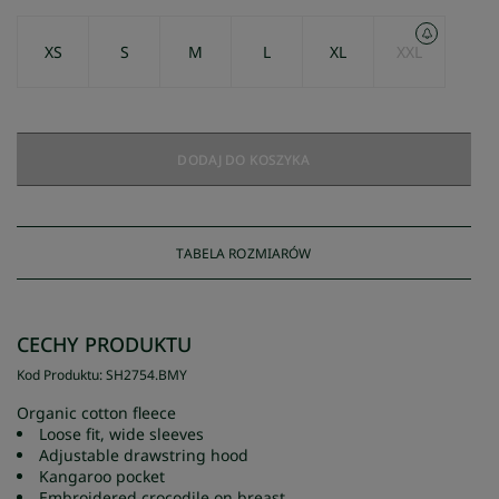
XS
S
M
L
XL
XXL
DODAJ DO KOSZYKA
TABELA ROZMIARÓW
CECHY PRODUKTU
Kod Produktu
:
SH2754
.
BMY
Organic cotton fleece
Loose fit, wide sleeves
Adjustable drawstring hood
Kangaroo pocket
Embroidered crocodile on breast