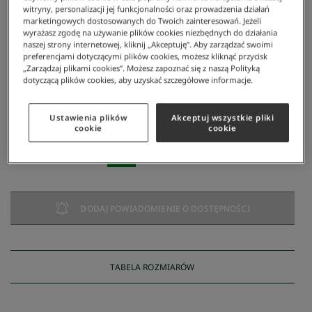
witryny, personalizacji jej funkcjonalności oraz prowadzenia działań
marketingowych dostosowanych do Twoich zainteresowań. Jeżeli
wyrażasz zgodę na używanie plików cookies niezbędnych do działania
naszej strony internetowej, kliknij „Akceptuję”. Aby zarządzać swoimi
preferencjami dotyczącymi plików cookies, możesz kliknąć przycisk
„Zarządzaj plikami cookies”. Możesz zapoznać się z naszą Polityką
dotyczącą plików cookies, aby uzyskać szczegółowe informacje.
Lacoste
/
Mężczyzna
/
Odzież
/
T-Shirty
/
Koszulka Męska Z Bawełny Organicznej
Koszulka męska z bawełny organicznej
Ustawienia plików
Akceptuj wszystkie pliki
cookie
cookie
225 zł
NAJNIŻSZA CENA Z 30 DNI:
314,30 zł
-
28
%
CENA REGULARNA:
449 zł
-
50
%
DODAJ POWIADOMIENIE O DOSTĘPNOŚCI
TABELA ROZMIARÓW