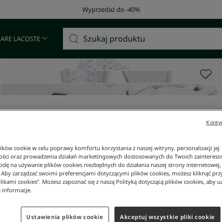
Darmowa dostawa od 400 zł!
 ARE LACOSTE
Kontyn
ków cookie w celu poprawy komfortu korzystania z naszej witryny, personalizacji jej
ości oraz prowadzenia działań marketingowych dostosowanych do Twoich zainteresow
dę na używanie plików cookies niezbędnych do działania naszej strony internetowej, k
. Aby zarządzać swoimi preferencjami dotyczącymi plików cookies, możesz kliknąć prz
likami cookies”. Możesz zapoznać się z naszą Polityką dotyczącą plików cookies, aby u
 informacje.
Ustawienia plików cookie
Akceptuj wszystkie pliki cookie