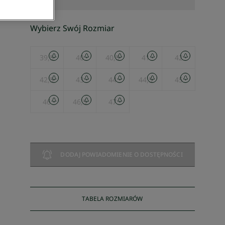
Wybierz Swój Rozmiar
39,5
40
40,5
41
42
42,5
43
44
44,5
45
46
46,5
47
DODAJ POWIADOMIENIE O DOSTĘPNOŚCI
TABELA ROZMIARÓW