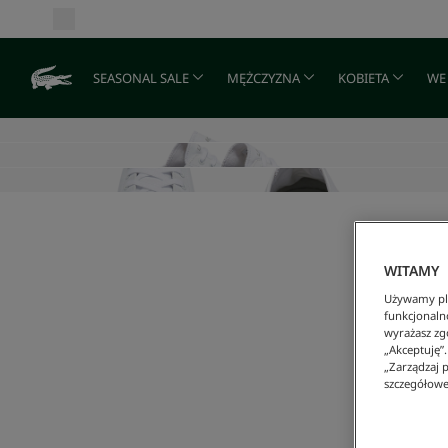
SEASONAL SALE
MĘŻCZYZNA
KOBIETA
WE
WITAMY
Używamy pli
funkcjonaln
wyrażasz zgo
„Akceptuję”
„Zarządzaj p
szczegółowe