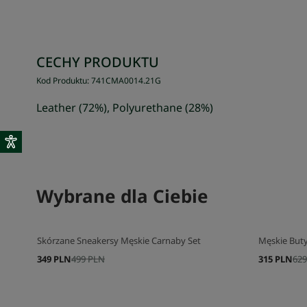
CECHY PRODUKTU
Kod Produktu
:
741CMA0014
.
21G
Leather (72%), Polyurethane (28%)
Wybrane dla Ciebie
Skórzane Sneakersy Męskie Carnaby Set
Męskie Buty
349 PLN
499 PLN
315 PLN
629