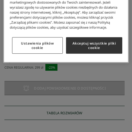
marketingowych dostosowanych do Twoich zainteresowań. Jeżeli
wyrażasz zgodę na używanie plików cookies niezbędnych do działania
naszej strony internetowej, kliknij „Akceptuję”. Aby zarządzać swoimi
preferencjami dotyczącymi plików cookies, możesz kliknąć przycisk
„Zarządzaj plikami cookies”. Możesz zapoznać się z naszą Polityką
dotyczącą plików cookies, aby uzyskać szczegółowe informacje.
Ustawienia plików
Akceptuj wszystkie pliki
Lacoste
/
Mężczyzna
/
Odzież
/
T-Shirty
/
Men's T-Shirt
cookie
cookie
Men's T-Shirt
230 zł
NAJNIŻSZA CENA Z 30 DNI:
230 zł
CENA REGULARNA:
299 zł
-
23
%
DODAJ POWIADOMIENIE O DOSTĘPNOŚCI
TABELA ROZMIARÓW