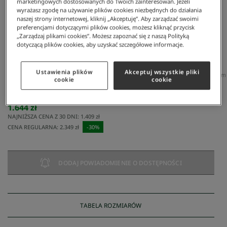
marketingowych dostosowanych do Twoich zainteresowań. Jeżeli
wyrażasz zgodę na używanie plików cookies niezbędnych do działania
naszej strony internetowej, kliknij „Akceptuję”. Aby zarządzać swoimi
preferencjami dotyczącymi plików cookies, możesz kliknąć przycisk
„Zarządzaj plikami cookies”. Możesz zapoznać się z naszą Polityką
dotyczącą plików cookies, aby uzyskać szczegółowe informacje.
Ustawienia plików
Akceptuj wszystkie pliki
Lacoste
/
Mężczyzna
/
Odzież
/
Kurtki I Płaszcze
/
Męska Biała Kurtka Z Wysokim Kołnierzem 
cookie
cookie
Męska biała kurtka z wysokim kołnierzem w stylu color
block
1.644 zł
NAJNIŻSZA CENA Z 30 DNI:
1.409 zł
CENA REGULARNA:
2.349 zł
-
30
%
DODAJ POWIADOMIENIE O DOSTĘPNOŚCI
TABELA ROZMIARÓW