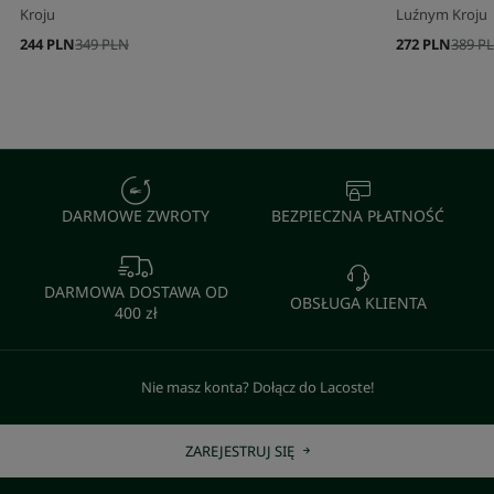
Kroju
Luźnym Kroju
244 PLN
349 PLN
272 PLN
389 P
DARMOWE ZWROTY
BEZPIECZNA PŁATNOŚĆ
DARMOWA DOSTAWA OD
OBSŁUGA KLIENTA
400 zł
Nie masz konta? Dołącz do Lacoste!
ZAREJESTRUJ SIĘ