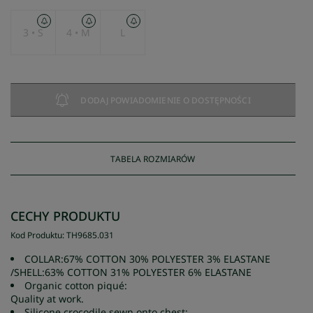
3 • S
4 • M
L
DODAJ POWIADOMIENIE O DOSTĘPNOŚCI
TABELA ROZMIARÓW
CECHY PRODUKTU
Kod Produktu
:
TH9685
.
031
COLLAR:67% COTTON 30% POLYESTER 3% ELASTANE
/SHELL:63% COTTON 31% POLYESTER 6% ELASTANE
Organic cotton piqué:
Quality at work.
Silicone crocodile sewn onto chest: