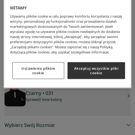
WITAMY
Używamy plików cookie w celu poprawy komfortu korzystania z naszej
witryny, personalizacji jej funkcjonalności oraz prowadzenia działań
marketingowych dostosowanych do Twoich zainteresowań. Jeżeli
wyrażasz zgodę na używanie plików cookies niezbędnych do działania
naszej strony internetowej, kliknij „Akceptuję”. Aby zarządzać swoimi
preferencjami dotyczącymi plików cookies, możesz kliknąć przycisk
Lacoste
/
Mężczyzna
/
Odzież
/
T-Shirty
/
Męski T-Shirt Z Piki Z Logo Regular Fit
„Zarządzaj plikami cookies”. Możesz zapoznać się z naszą Polityką
Męski t-shirt z piki z logo regular fit
dotyczącą plików cookies, aby uzyskać szczegółowe informacje.
200 zł
NAJNIŻSZA CENA Z 30 DNI:
279,30 zł
-
28
%
Ustawienia plików
Akceptuj wszystkie pliki
CENA REGULARNA:
399 zł
-
50
%
cookie
cookie
Czarny
• 031
Sprawdź inne kolory
Wybierz Swój Rozmiar