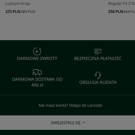
Luźnym Kroju
Regular Fit Z 
272 PLN
389 PLN
258 PLN
369 P
DARMOWE ZWROTY
BEZPIECZNA PŁATNOŚĆ
DARMOWA DOSTAWA OD
OBSŁUGA KLIENTA
400 zł
Nie masz konta? Dołącz do Lacoste!
ZAREJESTRUJ SIĘ