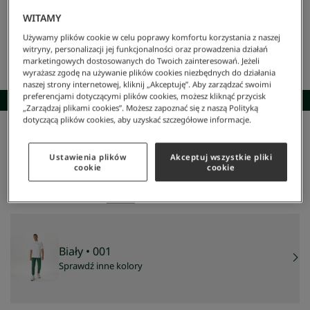
WITAMY
Używamy plików cookie w celu poprawy komfortu korzystania z naszej
witryny, personalizacji jej funkcjonalności oraz prowadzenia działań
marketingowych dostosowanych do Twoich zainteresowań. Jeżeli
wyrażasz zgodę na używanie plików cookies niezbędnych do działania
naszej strony internetowej, kliknij „Akceptuję”. Aby zarządzać swoimi
preferencjami dotyczącymi plików cookies, możesz kliknąć przycisk
SKOMPLETUJ STYLIZACJĘ
„Zarządzaj plikami cookies”. Możesz zapoznać się z naszą Polityką
dotyczącą plików cookies, aby uzyskać szczegółowe informacje.
Lacoste
/
Mężczyzna
/
Odzież
/
T-Shirty
/
Męski T-Shirt
Męski t-shirt
Ustawienia plików
Akceptuj wszystkie pliki
244 zł
cookie
cookie
NAJNIŻSZA CENA Z 30 DNI:
244 zł
CENA REGULARNA:
349 zł
-
30
%
Biały
• 001
Sprawdź inne kolory