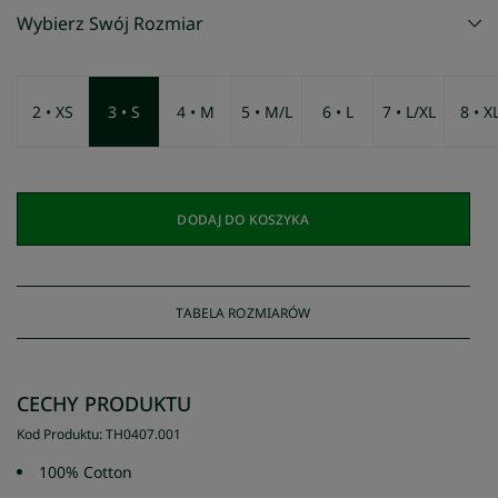
Wybierz Swój Rozmiar
2 • XS
3 • S
4 • M
5 • M/L
6 • L
7 • L/XL
8 • X
DODAJ DO KOSZYKA
TABELA ROZMIARÓW
CECHY PRODUKTU
Kod Produktu
:
TH0407
.
001
100% Cotton