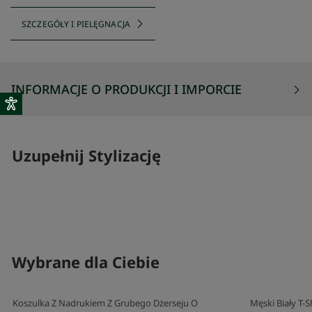
SZCZEGÓŁY I PIELĘGNACJA
INFORMACJE O PRODUKCJI I IMPORCIE
Uzupełnij Stylizację
SKOMPLETUJ SWÓJ ZESTAW
SKOMPLETUJ 
Wybrane dla Ciebie
Koszulka Z Nadrukiem Z Grubego Dżerseju O
Męski Biały T-