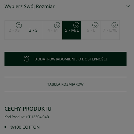
Wybierz Swój Rozmiar
2 • XS
3 • S
4 • M
5 • M/L
6 • L
7 • L/XL
DODAJ POWIADOMIENIE O DOSTĘPNOŚCI
TABELA ROZMIARÓW
CECHY PRODUKTU
Kod Produktu
:
TH2304
.
04B
%100 COTTON