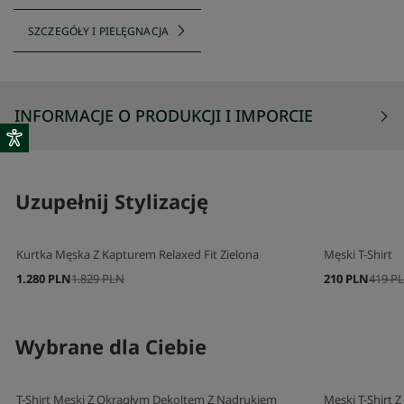
SZCZEGÓŁY I PIELĘGNACJA
INFORMACJE O PRODUKCJI I IMPORCIE
Uzupełnij Stylizację
Kurtka Męska Z Kapturem Relaxed Fit Zielona
Męski T-Shirt
1.280 PLN
1.829 PLN
210 PLN
419 P
Wybrane dla Ciebie
T-Shirt Męski Z Okrągłym Dekoltem Z Nadrukiem
Męski T-Shirt 