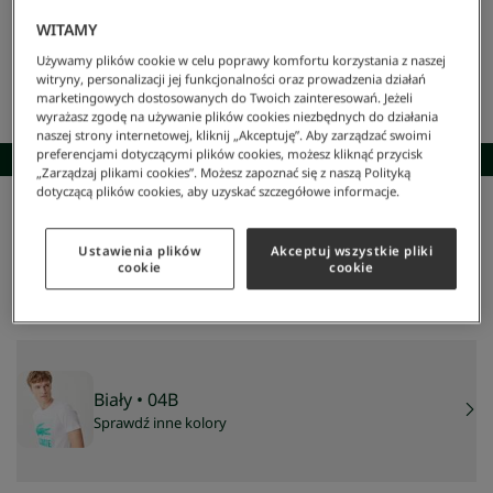
WITAMY
Używamy plików cookie w celu poprawy komfortu korzystania z naszej
witryny, personalizacji jej funkcjonalności oraz prowadzenia działań
marketingowych dostosowanych do Twoich zainteresowań. Jeżeli
wyrażasz zgodę na używanie plików cookies niezbędnych do działania
naszej strony internetowej, kliknij „Akceptuję”. Aby zarządzać swoimi
preferencjami dotyczącymi plików cookies, możesz kliknąć przycisk
SKOMPLETUJ STYLIZACJĘ
„Zarządzaj plikami cookies”. Możesz zapoznać się z naszą Polityką
dotyczącą plików cookies, aby uzyskać szczegółowe informacje.
Lacoste
/
Mężczyzna
/
Odzież
/
T-Shirty
/
Męski T-Shirt
Męski t-shirt
Ustawienia plików
Akceptuj wszystkie pliki
210 zł
cookie
cookie
NAJNIŻSZA CENA Z 30 DNI:
293 zł
-
28
%
CENA REGULARNA:
419 zł
-
50
%
Biały
• 04B
Sprawdź inne kolory