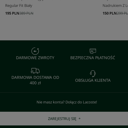
Regular Fit Biały
Nadrukiem Z L
195 PLN
389 PLN
150 PLN
299 P
DARMOWE ZWROTY
BEZPIECZNA PŁATNOŚĆ
DARMOWA DOSTAWA OD
OBSŁUGA KLIENTA
400 zł
Nie masz konta? Dołącz do Lacoste!
ZAREJESTRUJ SIĘ