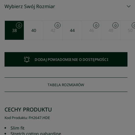
Wybierz Swój Rozmiar
38
40
42
44
46
48
50
DODAJ POWIADOMIENIE O DOSTĘPNOŚCI
TABELA ROZMIARÓW
CECHY PRODUKTU
Kod Produktu
:
FH2647
.
HDE
Slim fit
Stretch cotton gabardine