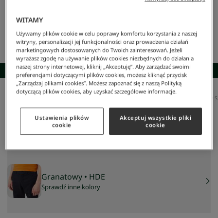
WITAMY
Używamy plików cookie w celu poprawy komfortu korzystania z naszej
witryny, personalizacji jej funkcjonalności oraz prowadzenia działań
marketingowych dostosowanych do Twoich zainteresowań. Jeżeli
wyrażasz zgodę na używanie plików cookies niezbędnych do działania
naszej strony internetowej, kliknij „Akceptuję”. Aby zarządzać swoimi
SKOMPLETUJ STYLIZACJĘ
preferencjami dotyczącymi plików cookies, możesz kliknąć przycisk
„Zarządzaj plikami cookies”. Możesz zapoznać się z naszą Polityką
dotyczącą plików cookies, aby uzyskać szczegółowe informacje.
Lacoste
/
Mężczyzna
/
Odzież
/
Szorty I Bermudy
/
Męskie Bermudy Z Elastycznej Bawełny Sl
Męskie bermudy z elastycznej bawełny slim fit
250 zł
Ustawienia plików
Akceptuj wszystkie pliki
cookie
cookie
NAJNIŻSZA CENA Z 30 DNI:
299 zł
-
16
%
CENA REGULARNA:
499 zł
-
50
%
Granatowy
• HDE
Sprawdź inne kolory