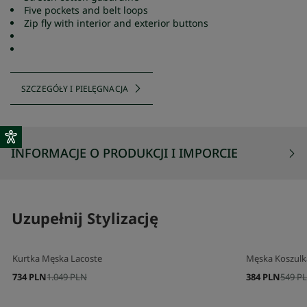
Five pockets and belt loops
Zip fly with interior and exterior buttons
SZCZEGÓŁY I PIELĘGNACJA
INFORMACJE O PRODUKCJI I IMPORCIE
Uzupełnij Stylizację
Kurtka Męska Lacoste
Męska Koszulka
734 PLN
1.049 PLN
384 PLN
549 P