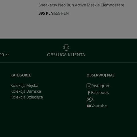
Sneakersy Neo Run Active Męskie Ciemnoszare
395 PLN
659 PLN
0 zł
OBSŁUGA KLIENTA
KATEGORIE
OBSERWUJ NAS
Kolekcja Męska
Instagram
Kolekcja Damska
Facebook
Kolekcja Dziecięca
X
Youtube