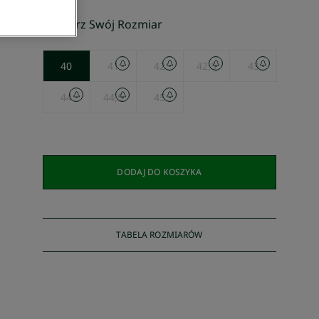
Wybierz Swój Rozmiar
40
41
42
42,5
43
44
44,5
45
DODAJ DO KOSZYKA
TABELA ROZMIARÓW