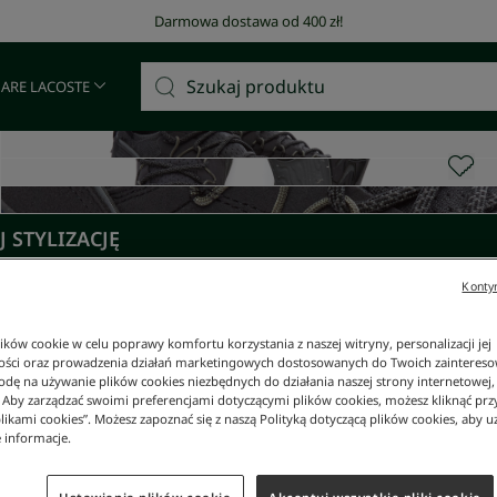
Darmowa dostawa od 400 zł!
 ARE LACOSTE
 STYLIZACJĘ
Kontyn
ków cookie w celu poprawy komfortu korzystania z naszej witryny, personalizacji jej
ości oraz prowadzenia działań marketingowych dostosowanych do Twoich zainteresow
dę na używanie plików cookies niezbędnych do działania naszej strony internetowej, k
. Aby zarządzać swoimi preferencjami dotyczącymi plików cookies, możesz kliknąć prz
likami cookies”. Możesz zapoznać się z naszą Polityką dotyczącą plików cookies, aby u
 informacje.