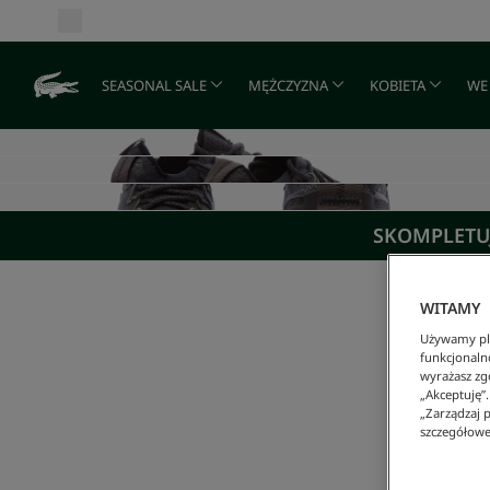
SEASONAL SALE
MĘŻCZYZNA
KOBIETA
WE
SKOMPLETUJ
WITAMY
Używamy pli
funkcjonaln
wyrażasz zgo
„Akceptuję”
„Zarządzaj p
szczegółowe