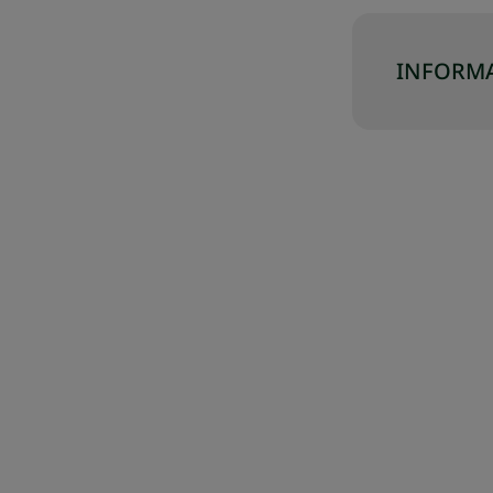
INFORMA
J SWÓJ ZESTAW
SKOMPLETUJ SWÓJ ZESTAW