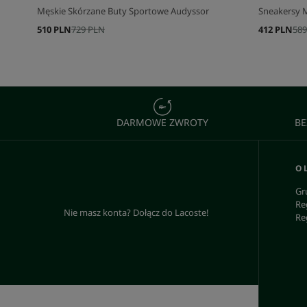
Męskie Skórzane Buty Sportowe Audyssor
Sneakersy 
510 PLN
729 PLN
412 PLN
589
DARMOWE ZWROTY
BE
O 
Gr
Re
Nie masz konta? Dołącz do Lacoste!
Re