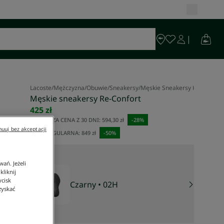
Lacoste
/
Mężczyzna
/
Obuwie
/
Sneakersy
/
Męskie Sneakersy Re-Confort
Męskie sneakersy Re-Confort
425 zł
NAJNIŻSZA CENA Z 30 DNI:
594,30 zł
-
28
%
uuj bez akceptacji
CENA REGULARNA:
849 zł
-
50
%
ań. Jeżeli
liknij
ycisk
Czarny
• 02H
zyskać