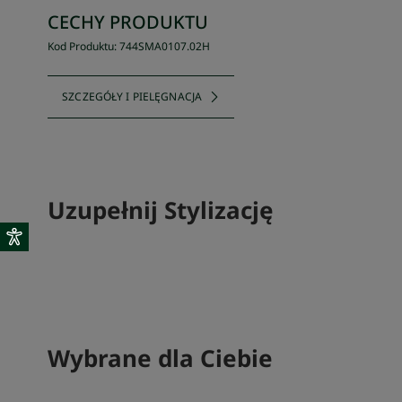
CECHY PRODUKTU
Kod Produktu
:
744SMA0107
.
02H
SZCZEGÓŁY I PIELĘGNACJA
Uzupełnij Stylizację
SKOMPLETUJ SWÓJ ZESTAW
Wybrane dla Ciebie
SKOMPLETU