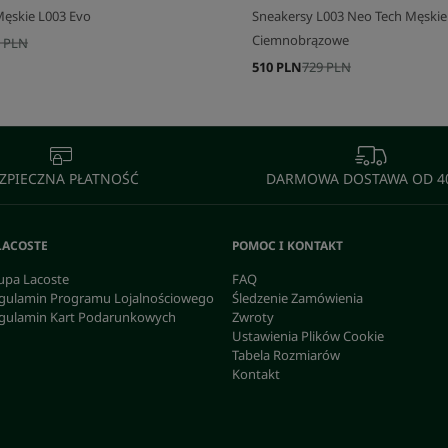
Męskie L003 Evo
Sneakersy L003 Neo Tech Męskie
Ciemnobrązowe
 PLN
510 PLN
729 PLN
ZPIECZNA PŁATNOŚĆ
DARMOWA DOSTAWA OD 40
LACOSTE
POMOC I KONTAKT
upa Lacoste
FAQ
gulamin Programu Lojalnościowego
Śledzenie Zamówienia
gulamin Kart Podarunkowych
Zwroty
Ustawienia Plików Cookie
Tabela Rozmiarów
Kontakt