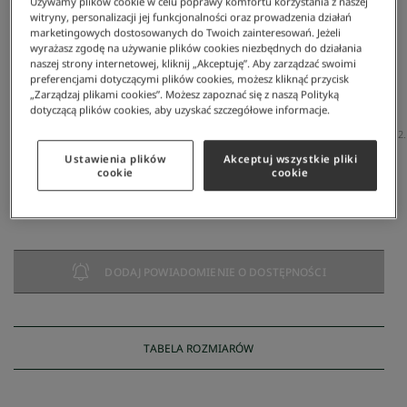
Używamy plików cookie w celu poprawy komfortu korzystania z naszej
witryny, personalizacji jej funkcjonalności oraz prowadzenia działań
marketingowych dostosowanych do Twoich zainteresowań. Jeżeli
wyrażasz zgodę na używanie plików cookies niezbędnych do działania
naszej strony internetowej, kliknij „Akceptuję”. Aby zarządzać swoimi
preferencjami dotyczącymi plików cookies, możesz kliknąć przycisk
„Zarządzaj plikami cookies”. Możesz zapoznać się z naszą Polityką
dotyczącą plików cookies, aby uzyskać szczegółowe informacje.
Lacoste
/
Kobieta
/
Akcesoria
/
Torby
/
Torba Na Ramię
/
Mini Torba Na Zakupy Concept L.12
Mini torba na zakupy Concept L.12.12
Ustawienia plików
Akceptuj wszystkie pliki
286 zł
cookie
cookie
NAJNIŻSZA CENA Z 30 DNI:
286 zł
CENA REGULARNA:
409 zł
-
30
%
DODAJ POWIADOMIENIE O DOSTĘPNOŚCI
TABELA ROZMIARÓW