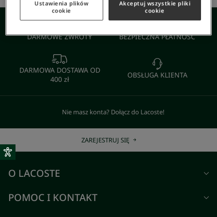
Ustawienia plików
Akceptuj wszystkie pliki
cookie
cookie
DARMOWE ZWROTY
BEZPIECZNA PŁATNOŚĆ
DARMOWA DOSTAWA OD
OBSŁUGA KLIENTA
400 zł
Nie masz konta? Dołącz do Lacoste!
ZAREJESTRUJ SIĘ
O LACOSTE
POMOC I KONTAKT