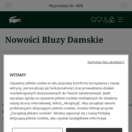
yprzedaż do -40%
Darmowa dostawa o
Nowości Bluzy Damskie
Sugestie
Kontynuuj bez akceptacji
Mężczyzna
Kobieta
Sale
WITAMY
Używamy plików cookie w celu poprawy komfortu korzystania z naszej
witryny, personalizacji jej funkcjonalności oraz prowadzenia działań
Nasze wybory dla Ciebie
marketingowych dostosowanych do Twoich zainteresowań. Jeżeli
wyrażasz zgodę na używanie plików cookies niezbędnych do działania
naszej strony internetowej, kliknij „Akceptuję”. Aby zarządzać swoimi
Koszulka Polo L.12.12 Classic Fit
Koszulka Polo L
preferencjami dotyczącymi plików cookies, możesz kliknąć przycisk
479 zł
479 zł
„Zarządzaj plikami cookies”. Możesz zapoznać się z naszą Polityką
+
79
Kolor
+
79
Kolor
dotyczącą plików cookies, aby uzyskać szczegółowe informacje.