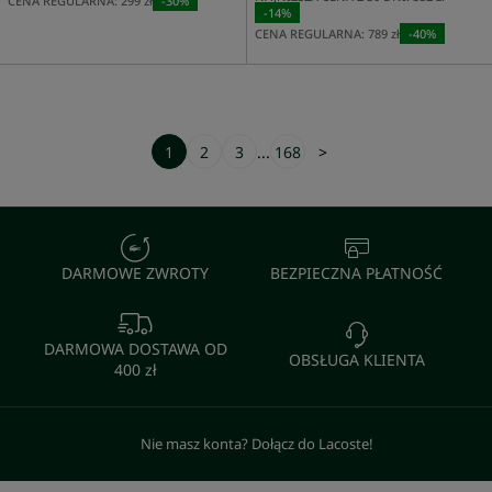
CENA REGULARNA:
299 zł
-
30
%
-
14
%
CENA REGULARNA:
789 zł
-
40
%
1
2
3
...
168
>
DARMOWE ZWROTY
BEZPIECZNA PŁATNOŚĆ
DARMOWA DOSTAWA OD
OBSŁUGA KLIENTA
400 zł
Nie masz konta? Dołącz do Lacoste!