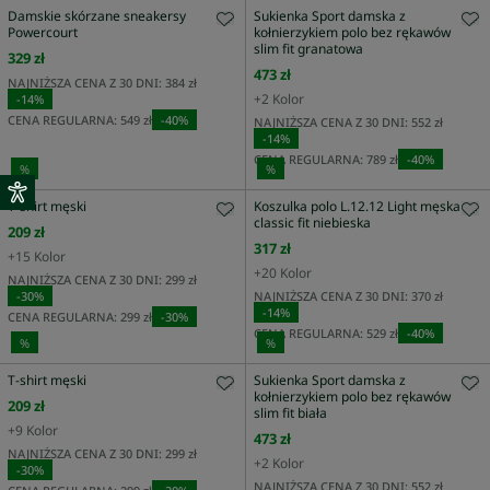
Damskie skórzane sneakersy
Sukienka Sport damska z
Powercourt
kołnierzykiem polo bez rękawów
slim fit granatowa
329 zł
473 zł
NAJNIŻSZA CENA Z 30 DNI:
384 zł
+
2
Kolor
-
14
%
CENA REGULARNA:
549 zł
-
40
%
NAJNIŻSZA CENA Z 30 DNI:
552 zł
-
14
%
CENA REGULARNA:
789 zł
-
40
%
%
%
T-shirt męski
Koszulka polo L.12.12 Light męska
classic fit niebieska
209 zł
317 zł
+
15
Kolor
+
20
Kolor
NAJNIŻSZA CENA Z 30 DNI:
299 zł
-
30
%
NAJNIŻSZA CENA Z 30 DNI:
370 zł
-
14
%
CENA REGULARNA:
299 zł
-
30
%
CENA REGULARNA:
529 zł
-
40
%
%
%
T-shirt męski
Sukienka Sport damska z
kołnierzykiem polo bez rękawów
209 zł
slim fit biała
+
9
Kolor
473 zł
NAJNIŻSZA CENA Z 30 DNI:
299 zł
+
2
Kolor
-
30
%
NAJNIŻSZA CENA Z 30 DNI:
552 zł