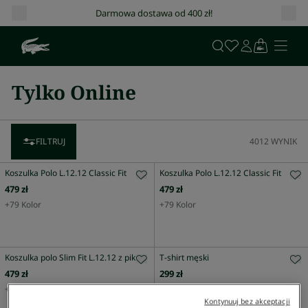
Darmowa dostawa od 400 zł!
Tylko Online
FILTRUJ
4012
WYNIK
Koszulka Polo L.12.12 Classic Fit
Koszulka Polo L.12.12 Classic Fit
479 zł
479 zł
+
79
Kolor
+
79
Kolor
Koszulka polo Slim Fit L.12.12 z piki
T-shirt męski
479 zł
299 zł
+
41
Kolor
+
15
Kolor
Kontynuuj bez akceptacji