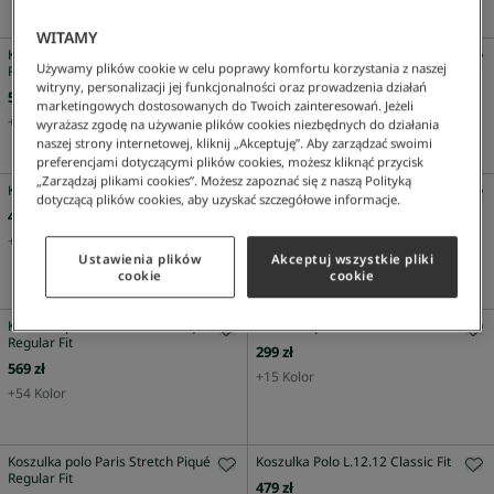
WITAMY
Koszulka polo Paris Stretch Piqué
Koszulka Polo L.12.12 Classic Fit
Używamy plików cookie w celu poprawy komfortu korzystania z naszej
Regular Fit
479 zł
witryny, personalizacji jej funkcjonalności oraz prowadzenia działań
569 zł
+
79
Kolor
marketingowych dostosowanych do Twoich zainteresowań. Jeżeli
+
54
Kolor
wyrażasz zgodę na używanie plików cookies niezbędnych do działania
naszej strony internetowej, kliknij „Akceptuję”. Aby zarządzać swoimi
preferencjami dotyczącymi plików cookies, możesz kliknąć przycisk
„Zarządzaj plikami cookies”. Możesz zapoznać się z naszą Polityką
Koszulka polo Slim Fit L.12.12 z piki
Koszulka polo L.12.12 Light męska
dotyczącą plików cookies, aby uzyskać szczegółowe informacje.
classic fit czarna
479 zł
529 zł
+
41
Kolor
+
20
Kolor
Ustawienia plików
Akceptuj wszystkie pliki
cookie
cookie
Koszulka polo Paris Stretch Piqué
T-shirt męski
Regular Fit
299 zł
569 zł
+
15
Kolor
+
54
Kolor
Koszulka polo Paris Stretch Piqué
Koszulka Polo L.12.12 Classic Fit
Regular Fit
479 zł