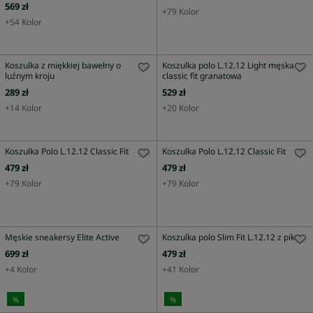
569 zł
+
79
Kolor
+
54
Kolor
Koszulka z miękkiej bawełny o
Koszulka polo L.12.12 Light męska
luźnym kroju
classic fit granatowa
289 zł
529 zł
+
14
Kolor
+
20
Kolor
Koszulka Polo L.12.12 Classic Fit
Koszulka Polo L.12.12 Classic Fit
479 zł
479 zł
+
79
Kolor
+
79
Kolor
Męskie sneakersy Elite Active
Koszulka polo Slim Fit L.12.12 z piki
699 zł
479 zł
+
4
Kolor
+
41
Kolor
%
%