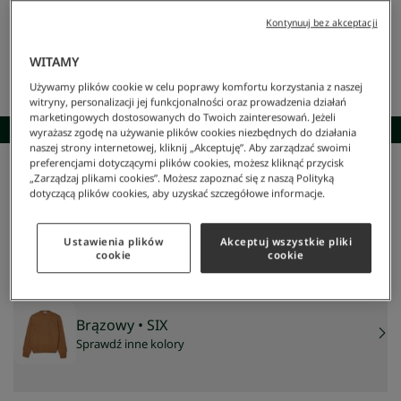
Kontynuuj bez akceptacji
WITAMY
Używamy plików cookie w celu poprawy komfortu korzystania z naszej
witryny, personalizacji jej funkcjonalności oraz prowadzenia działań
marketingowych dostosowanych do Twoich zainteresowań. Jeżeli
SKOMPLETUJ STYLIZACJĘ
wyrażasz zgodę na używanie plików cookies niezbędnych do działania
naszej strony internetowej, kliknij „Akceptuję”. Aby zarządzać swoimi
preferencjami dotyczącymi plików cookies, możesz kliknąć przycisk
„Zarządzaj plikami cookies”. Możesz zapoznać się z naszą Polityką
Lacoste
/
Mężczyzna
/
Odzież
/
Swetry
/
Męski Wełniany Sweter Z Okrągłym Kolnierzykiem
dotyczącą plików cookies, aby uzyskać szczegółowe informacje.
Męski wełniany sweter z okrągłym kolnierzykiem
340 zł
NAJNIŻSZA CENA Z 30 DNI:
475 zł
-
28
%
Ustawienia plików
Akceptuj wszystkie pliki
CENA REGULARNA:
679 zł
-
50
%
cookie
cookie
Brązowy
• SIX
Sprawdź inne kolory