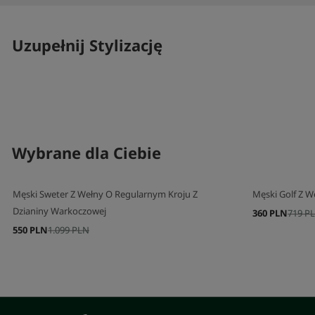
Uzupełnij Stylizację
SKOMPLETUJ SWÓJ ZESTAW
SKOMPLETUJ 
Wybrane dla Ciebie
Męski Sweter Z Wełny O Regularnym Kroju Z
Męski Golf Z W
Dzianiny Warkoczowej
360 PLN
719 P
550 PLN
1.099 PLN