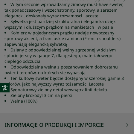
W tym sezonie wprowadzamy zimowy must-have sweter,
tak ponadczasowy i wszechstronny, sportowy, a zarazem
elegancki, doskonały wyraz tożsamości Lacoste
Sylwetka jest bardziej strukturalna i elegancka dzięki
węższym i dłuższym prążkom na mankietach i w pasie
Kołnierz w pojedynczym prążku nadaje nowoczesny i
sportowy akcent, a francuskie ramiona (French shoulders)
zapewniają elegancką sylwetkę
Dziany z odpowiedzialnej wełny zgrzebnej w ścisłym
splocie jersey w gauge 7, dla gęstego, materiałowego i
ciepłego odczucia
Odpowiedzialna wełna z poszanowaniem dobrostanu
owiec i terenów, na których się wypasają
Ten kultowy sweter będzie dostępny w szerokiej gamie 8
kolorów, jako najwyższy wyraz tożsamości Lacoste
Sygnaturowy zielony detal wewnątrz linii dekoltu
Zielony krokodyl 3 cm na piersi
Wełna (100%)
INFORMACJE O PRODUKCJI I IMPORCIE