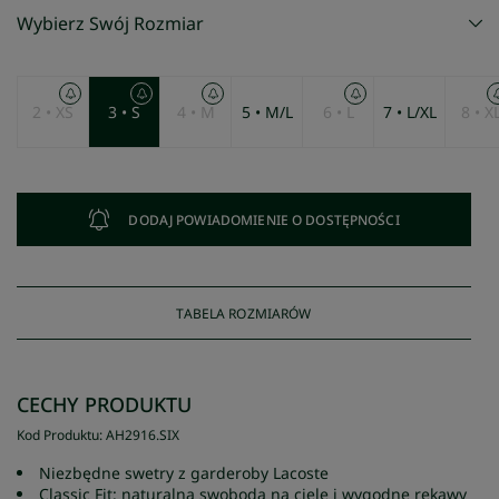
Wybierz Swój Rozmiar
2 • XS
3 • S
4 • M
5 • M/L
6 • L
7 • L/XL
8 • X
DODAJ POWIADOMIENIE O DOSTĘPNOŚCI
TABELA ROZMIARÓW
CECHY PRODUKTU
Kod Produktu
:
AH2916
.
SIX
Niezbędne swetry z garderoby Lacoste
Classic Fit: naturalna swoboda na ciele i wygodne rękawy