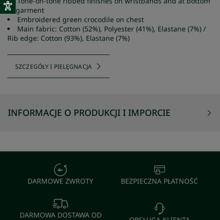
Tone-on-tone ribbed finishes on wristbands and at bottom
of garment
Embroidered green crocodile on chest
Main fabric: Cotton (52%), Polyester (41%), Elastane (7%) /
Rib edge: Cotton (93%), Elastane (7%)
SZCZEGÓŁY I PIELĘGNACJA
INFORMACJE O PRODUKCJI I IMPORCIE
DARMOWE ZWROTY
BEZPIECZNA PŁATNOŚĆ
DARMOWA DOSTAWA OD
OBSŁUGA KLIENTA