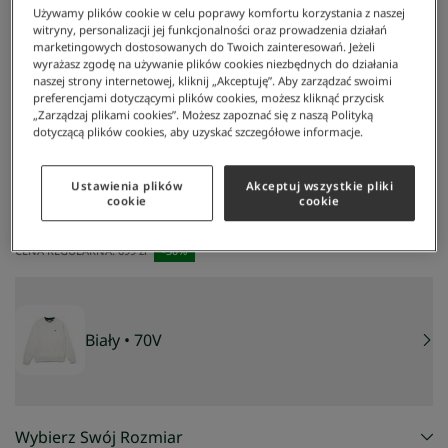
Używamy plików cookie w celu poprawy komfortu korzystania z naszej
witryny, personalizacji jej funkcjonalności oraz prowadzenia działań
marketingowych dostosowanych do Twoich zainteresowań. Jeżeli
wyrażasz zgodę na używanie plików cookies niezbędnych do działania
naszej strony internetowej, kliknij „Akceptuję”. Aby zarządzać swoimi
preferencjami dotyczącymi plików cookies, możesz kliknąć przycisk
„Zarządzaj plikami cookies”. Możesz zapoznać się z naszą Polityką
dotyczącą plików cookies, aby uzyskać szczegółowe informacje.
Lacoste
/
Damska Bluza Z Mieszanki Bawełnianej Z Okrągłym Dekoltem
Damska bluza z mieszanki bawełnianej z okrągłym
Ustawienia plików
Akceptuj wszystkie pliki
dekoltem
cookie
cookie
489 zł
NAJNIŻSZA CENA Z 30 DNI:
349 zł
CENA REGULARNA:
699 zł
-
30
%
Biały
• 70V
Wybierz Swój Rozmiar