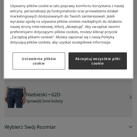
Używamy plików cookie w celu poprawy komfortu korzystania z naszej
witryny, personalizacji jej funkcjonalności oraz prowadzenia działań
marketingowych dostosowanych do Twoich zainteresowań. Jeżeli
wyrażasz zgodę na używanie plików cookies niezbędnych do działania
naszej strony internetowej, kliknij „Akceptuję”. Aby zarządzać swoimi
preferencjami dotyczącymi plików cookies, możesz kliknąć przycisk
„Zarządzaj plikami cookies”. Możesz zapoznać się z naszą Polityką
dotyczącą plików cookies, aby uzyskać szczegółowe informacje.
Lacoste
/
Mężczyzna
/
Odzież
/
Spodnie I Jeansy
/
Men's Trousers
Men's Trousers
234 zł
Ustawienia plików
Akceptuj wszystkie pliki
cookie
cookie
NAJNIŻSZA CENA Z 30 DNI:
234 zł
CENA REGULARNA:
779 zł
-
70
%
Niebieski
• 62D
Sprawdź inne kolory
Wybierz Swój Rozmiar