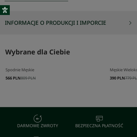
INFORMACJE O PRODUKCJI I IMPORCIE
Wybrane dla Ciebie
Spodnie Męskie
Męskie Wielok
566 PLN
809 PLN
390 PLN
779 P
DARMOWE ZWROTY
BEZPIECZNA PŁATNOŚĆ