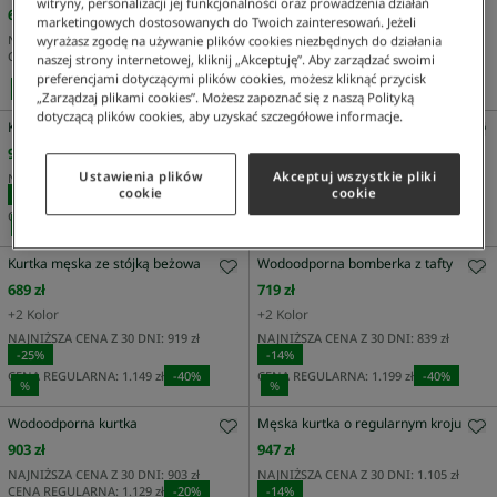
witryny, personalizacji jej funkcjonalności oraz prowadzenia działań
629 zł
804 zł
marketingowych dostosowanych do Twoich zainteresowań. Jeżeli
+
2
Kolor
NAJNIŻSZA CENA Z 30 DNI:
629 zł
wyrażasz zgodę na używanie plików cookies niezbędnych do działania
CENA REGULARNA:
899 zł
-
30
%
naszej strony internetowej, kliknij „Akceptuję”. Aby zarządzać swoimi
NAJNIŻSZA CENA Z 30 DNI:
804 zł
preferencjami dotyczącymi plików cookies, możesz kliknąć przycisk
CENA REGULARNA:
1.149 zł
-
30
%
%
„Zarządzaj plikami cookies”. Możesz zapoznać się z naszą Polityką
dotyczącą plików cookies, aby uzyskać szczegółowe informacje.
Kurtka męska z zamkiem granatowa
Kurtka męska z kapturem z blokadą
koloru regular fit zielona
947 zł
769 zł
Ustawienia plików
Akceptuj wszystkie pliki
NAJNIŻSZA CENA Z 30 DNI:
1.105 zł
cookie
cookie
-
14
%
CENA REGULARNA:
1.579 zł
-
40
%
%
%
Kurtka męska ze stójką beżowa
Wodoodporna bomberka z tafty
689 zł
719 zł
+
2
Kolor
+
2
Kolor
NAJNIŻSZA CENA Z 30 DNI:
919 zł
NAJNIŻSZA CENA Z 30 DNI:
839 zł
-
25
%
-
14
%
CENA REGULARNA:
1.149 zł
-
40
%
CENA REGULARNA:
1.199 zł
-
40
%
%
%
Wodoodporna kurtka
Męska kurtka o regularnym kroju
903 zł
947 zł
NAJNIŻSZA CENA Z 30 DNI:
903 zł
NAJNIŻSZA CENA Z 30 DNI:
1.105 zł
CENA REGULARNA:
1.129 zł
-
20
%
-
14
%