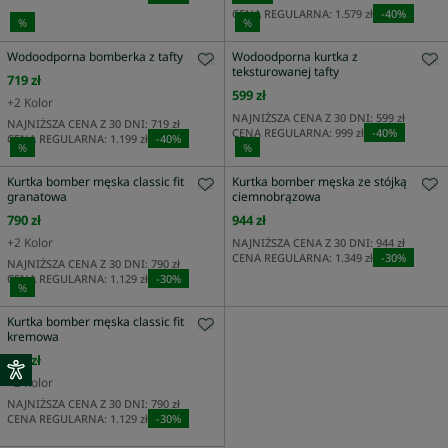
CENA REGULARNA:
1.579 zł
-
40
%
%
%
Wodoodporna bomberka z tafty
Wodoodporna kurtka z
teksturowanej tafty
719 zł
599 zł
+
2
Kolor
NAJNIŻSZA CENA Z 30 DNI:
599 zł
NAJNIŻSZA CENA Z 30 DNI:
719 zł
CENA REGULARNA:
999 zł
-
40
%
CENA REGULARNA:
1.199 zł
-
40
%
%
%
Kurtka bomber męska classic fit
Kurtka bomber męska ze stójką
granatowa
ciemnobrązowa
790 zł
944 zł
+
2
Kolor
NAJNIŻSZA CENA Z 30 DNI:
944 zł
CENA REGULARNA:
1.349 zł
-
30
%
NAJNIŻSZA CENA Z 30 DNI:
790 zł
CENA REGULARNA:
1.129 zł
-
30
%
%
Kurtka bomber męska classic fit
kremowa
790 zł
+
2
Kolor
NAJNIŻSZA CENA Z 30 DNI:
790 zł
CENA REGULARNA:
1.129 zł
-
30
%