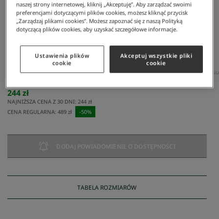
naszej strony internetowej, kliknij „Akceptuję”. Aby zarządzać swoimi
preferencjami dotyczącymi plików cookies, możesz kliknąć przycisk
„Zarządzaj plikami cookies”. Możesz zapoznać się z naszą Polityką
dotyczącą plików cookies, aby uzyskać szczegółowe informacje.
Ustawienia plików
Akceptuj wszystkie pliki
cookie
cookie
Lacoste
/
Mężczyzna
/
Obuwie
/
Sneakersy
/
Męskie Buty Slip-On Graduate Ze Skóry Premi
Męskie buty slip-on Graduate ze skóry premium
244 zł
NAJNIŻSZA CENA Z 30 DNI:
244 zł
CENA REGULARNA:
489 zł
-
50
%
DODAJ POWIADOMIENIE O DOSTĘPNOŚCI
TABELA ROZMIARÓW