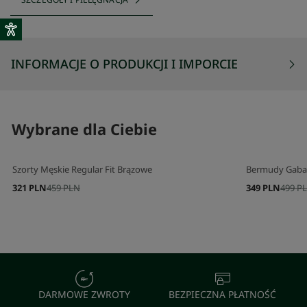
INFORMACJE O PRODUKCJI I IMPORCIE
Wybrane dla Ciebie
Szorty Męskie Regular Fit Brązowe
Bermudy Gabar
321 PLN
459 PLN
349 PLN
499 P
DARMOWE ZWROTY
BEZPIECZNA PŁATNOŚĆ