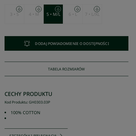
3 • S
4 • M
5 • M/L
6 • L
7 • L/XL
DODAJ POWIADOMIENIE O DOSTĘPNOŚCI
TABELA ROZMIARÓW
CECHY PRODUKTU
Kod Produktu
:
GH0303
.
03P
100% COTTON
SZCZEGÓŁY I PIELĘGNACJA