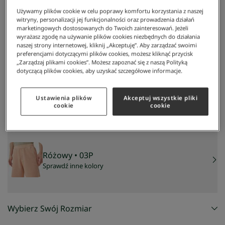
Używamy plików cookie w celu poprawy komfortu korzystania z naszej
witryny, personalizacji jej funkcjonalności oraz prowadzenia działań
marketingowych dostosowanych do Twoich zainteresowań. Jeżeli
wyrażasz zgodę na używanie plików cookies niezbędnych do działania
naszej strony internetowej, kliknij „Akceptuję”. Aby zarządzać swoimi
preferencjami dotyczącymi plików cookies, możesz kliknąć przycisk
„Zarządzaj plikami cookies”. Możesz zapoznać się z naszą Polityką
dotyczącą plików cookies, aby uzyskać szczegółowe informacje.
Lacoste
/
Mężczyzna
/
Odzież
/
Szorty I Bermudy
/
Męskie Szorty
Męskie szorty
290 zł
Ustawienia plików
Akceptuj wszystkie pliki
NAJNIŻSZA CENA Z 30 DNI:
405,30 zł
-
28
%
cookie
cookie
CENA REGULARNA:
579 zł
-
50
%
Różowy
• 03P
Sprawdź inne kolory
Wybierz Swój Rozmiar