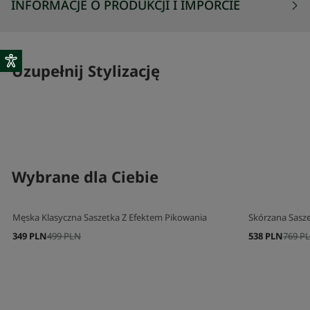
INFORMACJE O PRODUKCJI I IMPORCIE
Uzupełnij Stylizację
SKOMPLETUJ SWÓJ ZESTAW
SKOMPLETUJ 
Wybrane dla Ciebie
Męska Klasyczna Saszetka Z Efektem Pikowania
Skórzana Sasz
349 PLN
499 PLN
538 PLN
769 P