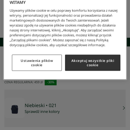
WITAMY
Używamy plików cookie w celu poprawy komfortu korzystania z naszej
witryny, personalizacji jej funkcjonalności oraz prowadzenia działań
marketingowych dostosowanych do Twoich zainteresowań. Jeżeli
wyrażasz zgodę na używanie plików cookies niezbędnych do działania
naszej strony internetowej, kliknij „Akceptuję”. Aby zarządzać swoimi
preferencjami dotyczącymi plików cookies, możesz kliknąć przycisk
„Zarządzaj plikami cookies”. Możesz zapoznać się z naszą Polityką
SKOMPLETUJ STYLIZACJĘ
dotyczącą plików cookies, aby uzyskać szczegółowe informacje.
Lacoste
/
Mężczyzna
/
Torby
/
Torba Listonosza
/
Pionowa Uniwersalna Saszetka
Ustawienia plików
Akceptuj wszystkie pliki
Pionowa uniwersalna saszetka
cookie
cookie
321 zł
NAJNIŻSZA CENA Z 30 DNI:
275 zł
CENA REGULARNA:
459 zł
-
30
%
Niebieski
• 021
Sprawdź inne kolory