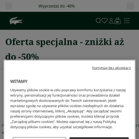
0%
Darmowa dostawa od 400 zł!
Oferta specjalna - zniżki aż
do -50%
Kontynuuj bez akceptacji
Sugestie
WITAMY
Mężczyzna
Kobieta
Sale
Używamy plików cookie w celu poprawy komfortu korzystania z naszej
witryny, personalizacji jej funkcjonalności oraz prowadzenia działań
marketingowych dostosowanych do Twoich zainteresowań. Jeżeli
wyrażasz zgodę na używanie plików cookies niezbędnych do działania
Nasze wybory dla Ciebie
naszej strony internetowej, kliknij „Akceptuję”. Aby zarządzać swoimi
preferencjami dotyczącymi plików cookies, możesz kliknąć przycisk
„Zarządzaj plikami cookies”. Możesz zapoznać się z naszą Polityką
Koszulka Polo L.12.12 Classic Fit
Koszulka Polo L
dotyczącą plików cookies, aby uzyskać szczegółowe informacje.
479 zł
479 zł