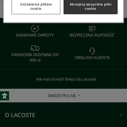
+
79
Kolor
+
79
Kolor
Ustawienia plików
Akceptuj wszystkie pliki
cookie
cookie
DARMOWE ZWROTY
BEZPIECZNA PŁATNOŚĆ
DARMOWA DOSTAWA OD
OBSŁUGA KLIENTA
400 zł
Nie masz konta? Dołącz do Lacoste!
ZAREJESTRUJ SIĘ
O LACOSTE