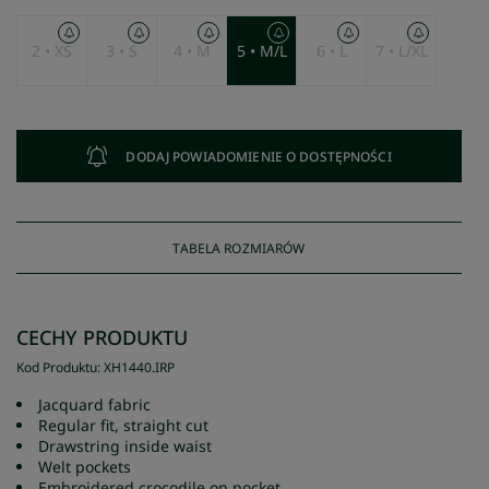
2 • XS
3 • S
4 • M
5 • M/L
6 • L
7 • L/XL
DODAJ POWIADOMIENIE O DOSTĘPNOŚCI
TABELA ROZMIARÓW
CECHY PRODUKTU
Kod Produktu
:
XH1440
.
IRP
Jacquard fabric
Regular fit, straight cut
Drawstring inside waist
Welt pockets
Embroidered crocodile on pocket