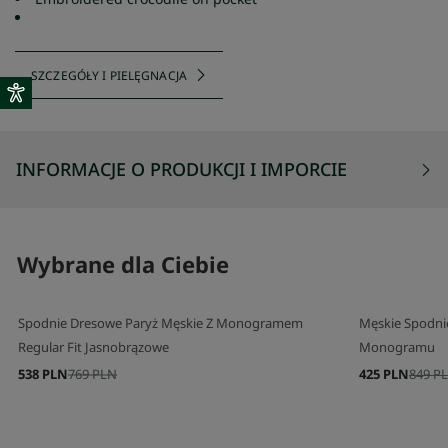
SZCZEGÓŁY I PIELĘGNACJA
INFORMACJE O PRODUKCJI I IMPORCIE
Wybrane dla Ciebie
Spodnie Dresowe Paryż Męskie Z Monogramem
Męskie Spodni
Regular Fit Jasnobrązowe
Monogramu
538 PLN
769 PLN
425 PLN
849 P