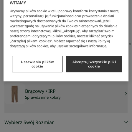
WITAMY
Używamy plików cookie w celu poprawy komfortu korzystania z naszej
witryny, personalizacji jej funkcjonalności oraz prowadzenia działań
marketingowych dostosowanych do Twoich zainteresowań. Jeżeli
wyrażasz zgodę na używanie plików cookies niezbędnych do działania
naszej strony internetowej, kliknij „Akceptuję”. Aby zarządzać swoimi
preferencjami dotyczącymi plików cookies, możesz kliknąć przycisk
„Zarządzaj plikami cookies”. Możesz zapoznać się z naszą Polityką
Lacoste
/
Mężczyzna
/
Odzież
/
Spodnie Dresowe
/
Spodnie Dresowe Paris Z Monogramem
dotyczącą plików cookies, aby uzyskać szczegółowe informacje.
Spodnie Dresowe Paris Z Monogramem
545 zł
NAJNIŻSZA CENA Z 30 DNI:
467 zł
Ustawienia plików
Akceptuj wszystkie pliki
cookie
cookie
CENA REGULARNA:
779 zł
-
30
%
Brązowy
• IRP
Sprawdź inne kolory
Wybierz Swój Rozmiar