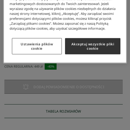
marketingowych dostosowanych do Twoich zainteresowań. Jeżeli
wyrażasz zgodę na używanie plików cookies niezbędnych do działania
naszej strony internetowej, kliknij „Akceptuję”. Aby zarządzać swoimi
preferencjami dotyczącymi plików cookies, możesz kliknąć przycisk
„Zarządzaj plikami cookies”. Możesz zapoznać się z naszą Polityką
dotyczącą plików cookies, aby uzyskać szczegółowe informacje.
Lacoste
/
Mężczyzna
/
Odzież
/
Szorty I Bermudy
/
Szorty Męskie
Ustawienia plików
Akceptuj wszystkie pliki
Szorty męskie
cookie
cookie
269 zł
NAJNIŻSZA CENA Z 30 DNI:
269 zł
CENA REGULARNA:
449 zł
-
40
%
DODAJ POWIADOMIENIE O DOSTĘPNOŚCI
TABELA ROZMIARÓW