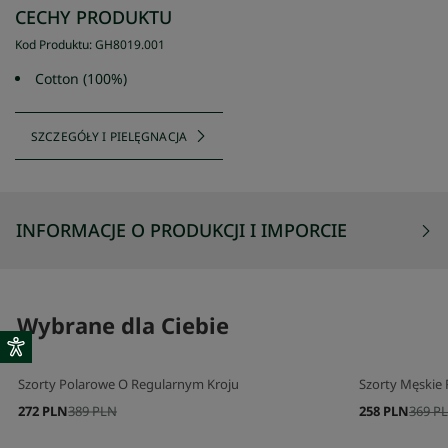
CECHY PRODUKTU
Kod Produktu
:
GH8019
.
001
Cotton (100%)
SZCZEGÓŁY I PIELĘGNACJA
INFORMACJE O PRODUKCJI I IMPORCIE
Wybrane dla Ciebie
Szorty Polarowe O Regularnym Kroju
Szorty Męskie R
272 PLN
389 PLN
258 PLN
369 P