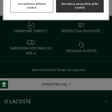
+
79
Kolor
+
79
Kolor
Ustawienia plików
Akceptuj wszystkie pliki
cookie
cookie
DARMOWE ZWROTY
BEZPIECZNA PŁATNOŚĆ
DARMOWA DOSTAWA OD
OBSŁUGA KLIENTA
400 zł
Nie masz konta? Dołącz do Lacoste!
ZAREJESTRUJ SIĘ
O LACOSTE