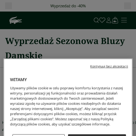
Wyprzedaż do -40%
Wyprzedaż Sezonowa Bluzy
Damskie
Kontynuuj bez akceptacji
Sugestie
WITAMY
Mężczyzna
Kobieta
Sale
Używamy plików cookie w celu poprawy komfortu korzystania z naszej
witryny, personalizacji jej funkcjonalności oraz prowadzenia działań
marketingowych dostosowanych do Twoich zainteresowań. Jeżeli
wyrażasz zgodę na używanie plików cookies niezbędnych do działania
Nasze wybory dla Ciebie
naszej strony internetowej, kliknij „Akceptuję”. Aby zarządzać swoimi
preferencjami dotyczącymi plików cookies, możesz kliknąć przycisk
„Zarządzaj plikami cookies”. Możesz zapoznać się z naszą Polityką
Koszulka Polo L.12.12 Classic Fit
Koszulka Polo L
dotyczącą plików cookies, aby uzyskać szczegółowe informacje.
479 zł
479 zł