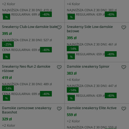
+
2
Kolor
+
4
Kolor
NAJNIŻSZA CENA Z 30 DNI:
419 zł
NAJNIŻSZA CENA Z 30 DNI:
383 zł
CENA REGULARNA:
699 zł
-
40
%
CENA REGULARNA:
639 zł
-
40
%
%
%
Sneakersy Club-Low damskie białe
Sneakersy Side Low damskie
beżowe
395 zł
395 zł
NAJNIŻSZA CENA Z 30 DNI:
527 zł
-
25
%
NAJNIŻSZA CENA Z 30 DNI:
461 zł
-
14
%
CENA REGULARNA:
659 zł
-
40
%
CENA REGULARNA:
659 zł
-
40
%
%
%
Sneakersy Neo Run 2 damskie
Damskie sneakersy Spinor
różowe
383 zł
419 zł
+
4
Kolor
NAJNIŻSZA CENA Z 30 DNI:
489 zł
NAJNIŻSZA CENA Z 30 DNI:
447 zł
-
14
%
-
14
%
CENA REGULARNA:
699 zł
-
40
%
CENA REGULARNA:
639 zł
-
40
%
%
%
Damskie zamszowe sneakersy
Damskie sneakersy Elite Active
Baseshot
559 zł
329 zł
+
2
Kolor
+
2
Kolor
NAJNIŻSZA CENA Z 30 DNI:
559 zł