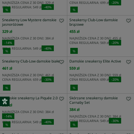
NAJNIŻSZA CENA Z 30 DNI:
329 zł
CENA REGULARNA:
699 zł
-
20
%
CENA REGULARNA:
549 zł
-
40
%
%
%
Sneakersy Low Mystere damskie
Sneakersy Club-Low damskie
jasnoróżowe
brązowe
329 zł
455 zł
NAJNIŻSZA CENA Z 30 DNI:
384 zł
NAJNIŻSZA CENA Z 30 DNI:
455 zł
-
14
%
CENA REGULARNA:
569 zł
-
20
%
CENA REGULARNA:
549 zł
-
40
%
%
%
Sneakersy Club-Low damskie białe
Damskie sneakersy Elite Active
461 zł
559 zł
NAJNIŻSZA CENA Z 30 DNI:
461 zł
NAJNIŻSZA CENA Z 30 DNI:
559 zł
CENA REGULARNA:
659 zł
-
30
%
CENA REGULARNA:
699 zł
-
20
%
%
%
Damskie sneakersy La Piquée 2.0
Skórzane sneakersy damskie
Carnaby Set
329 zł
384 zł
NAJNIŻSZA CENA Z 30 DNI:
384 zł
-
14
%
NAJNIŻSZA CENA Z 30 DNI:
384 zł
CENA REGULARNA:
549 zł
-
30
%
CENA REGULARNA:
549 zł
-
40
%
%
%