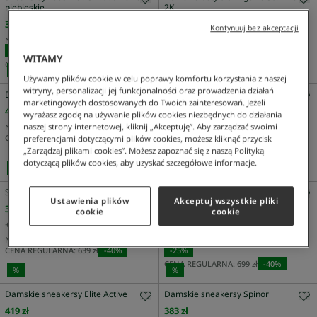
niebieskie
2K
359 zł
659 zł
Kontynuuj bez akceptacji
NAJNIŻSZA CENA Z 30 DNI:
419 zł
-
14
%
WITAMY
CENA REGULARNA:
599 zł
-
40
%
%
%
Używamy plików cookie w celu poprawy komfortu korzystania z naszej
witryny, personalizacji jej funkcjonalności oraz prowadzenia działań
Damskie buty do biegania Neo Run 2
Sneakersy Club-Low damskie
marketingowych dostosowanych do Twoich zainteresowań. Jeżeli
beżowe
489 zł
wyrażasz zgodę na używanie plików cookies niezbędnych do działania
395 zł
naszej strony internetowej, kliknij „Akceptuję”. Aby zarządzać swoimi
NAJNIŻSZA CENA Z 30 DNI:
489 zł
CENA REGULARNA:
699 zł
-
30
%
NAJNIŻSZA CENA Z 30 DNI:
461 zł
preferencjami dotyczącymi plików cookies, możesz kliknąć przycisk
-
14
%
„Zarządzaj plikami cookies”. Możesz zapoznać się z naszą Polityką
CENA REGULARNA:
659 zł
-
40
%
dotyczącą plików cookies, aby uzyskać szczegółowe informacje.
%
%
Sneakersy Spinor damskie szare
Damskie sneakersy Elite Active
Ustawienia plików
Akceptuj wszystkie pliki
383 zł
419 zł
cookie
cookie
+
4
Kolor
+
2
Kolor
NAJNIŻSZA CENA Z 30 DNI:
383 zł
NAJNIŻSZA CENA Z 30 DNI:
559 zł
CENA REGULARNA:
639 zł
-
40
%
-
25
%
CENA REGULARNA:
699 zł
-
40
%
%
%
Damskie sneakersy Elite Active
Damskie sneakersy Spinor
419 zł
383 zł