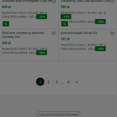
Damskie buty treningowe t-clip set
Sneakersy Side Low damskie czarne
439 zł
395 zł
NAJNIŻSZA CENA Z 30 DNI:
384 zł
NAJNIŻSZA CENA Z 30 DNI:
461 zł
CENA REGULARNA:
549 zł
-
20
%
-
14
%
CENA REGULARNA:
659 zł
-
40
%
%
%
Skórzane sneakersy damskie
Damskie klapki Serve 0.0
Carnaby Set
137 zł
329 zł
NAJNIŻSZA CENA Z 30 DNI:
137 zł
NAJNIŻSZA CENA Z 30 DNI:
329 zł
CENA REGULARNA:
229 zł
-
40
%
CENA REGULARNA:
549 zł
-
40
%
1
2
3
...
8
>
Lacoste
/
Kobieta
/
Obuwie