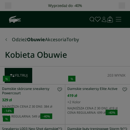
Wyprzedaż do -40%
Odzież
Obuwie
Akcesoria
Torby
Kobieta Obuwie
FILTRUJ
203
WYNIK
%
%
Damskie skórzane sneakersy
Damskie sneakersy Elite Active
Powercourt
419 zł
329 zł
+
2
Kolor
NAJNIŻSZA CENA Z 30 DNI:
384 zł
NAJNIŻSZA CENA Z 30 DNI:
419 zł
-
14
%
CENA REGULARNA:
699 zł
-
40
%
CENA REGULARNA:
549 zł
-
40
%
%
Sneakersy L003 Neo Shot damskie
Damskie buty treningowe Storm 96