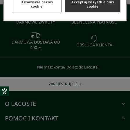
Ustawienia plików
Akceptuj wszystkie pliki
cookie
cookie
DARMOWE ZWROTY
BEZPIECZNA PŁATNOŚĆ
DARMOWA DOSTAWA OD
OBSŁUGA KLIENTA
400 zł
Nie masz konta? Dołącz do Lacoste!
ZAREJESTRUJ SIĘ
O LACOSTE
POMOC I KONTAKT