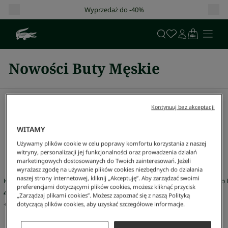
Wyprzedaż do -40%
Nowości Buty Męskie
Sugestie
Kontynuuj bez akceptacji
Mężczyzna
Kobieta
Sale
WITAMY
Używamy plików cookie w celu poprawy komfortu korzystania z naszej
witryny, personalizacji jej funkcjonalności oraz prowadzenia działań
Nasze wybory dla Ciebie
marketingowych dostosowanych do Twoich zainteresowań. Jeżeli
wyrażasz zgodę na używanie plików cookies niezbędnych do działania
naszej strony internetowej, kliknij „Akceptuję”. Aby zarządzać swoimi
Koszulka Polo L.12.12 Classic Fit
Koszulka Polo L
preferencjami dotyczącymi plików cookies, możesz kliknąć przycisk
479 zł
479 zł
„Zarządzaj plikami cookies”. Możesz zapoznać się z naszą Polityką
+
79
Kolor
+
79
Kolor
dotyczącą plików cookies, aby uzyskać szczegółowe informacje.